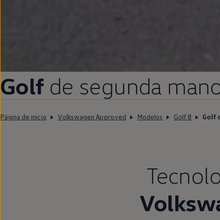
Golf
de
segunda
man
Página de inicio
Volkswagen Approved
Modelos
Golf 8
Golf 
Tecnolo
Volksw