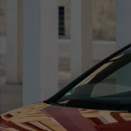
Llantas y neumáticos
Recambios Volkswagen
Accesorios y merchandising
Seguridad
Transporte
Entretenimiento
Personalización
Carga
Merchandising
Todo sobre tu Volkswagen
Tu coche conectado
Luces de advertencia
Manuales del coche
Información sobre EA189
Accede a My Volkswagen
Todo sobre tu Volkswagen
Información sobre Diésel XTL
Suscripción de mantenimiento Long Drive
Modelos anteriores
Beetle
Scirocco
Jetta
Sharan
Golf
Polo