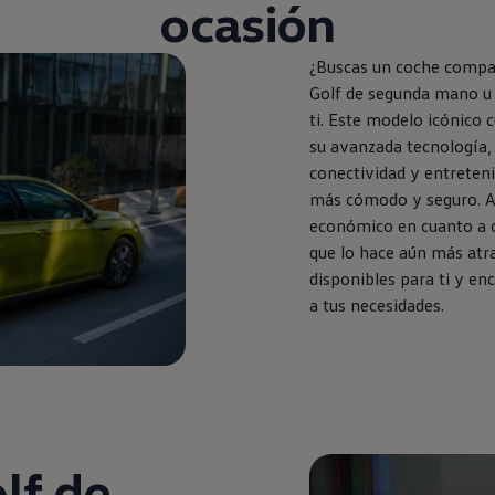
ocasión
¿Buscas un
coche
compact
Golf
de
segunda
mano u 
ti. Este modelo icónico 
su avanzada tecnología, 
conectividad y entreten
más cómodo y seguro. A
económico
en
cuanto a 
que lo hace aún más atr
disponibles para ti y en
a tus necesidades.
lf
de