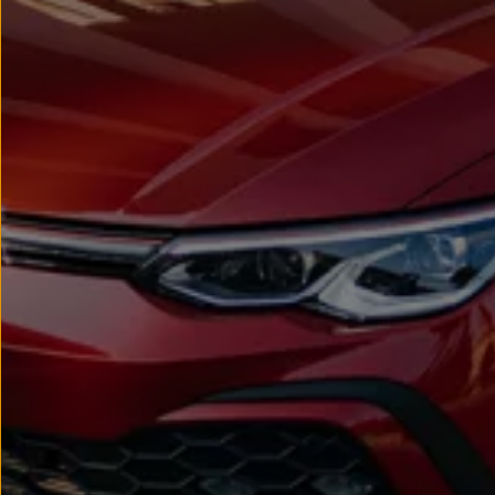
Passat
Tiguan
Touareg
Touran
t-roc-1
Asistencia en carretera