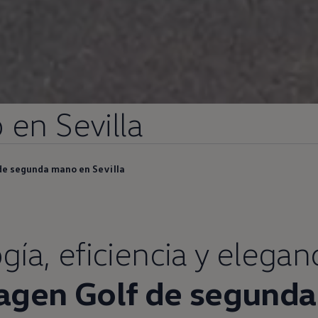
o
en
Sevilla
de segunda mano en Sevilla
gía,
eficiencia
y elegan
agen
Golf
de
segunda