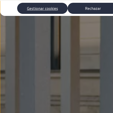
Autonomía
Clientes y posventa
Gestionar cookies
Rechazar
Club Volkswagen
Ofertas posventa
Eventos y experiencias
Beneficios Volkswagen
Asistencia en carretera
Servicios de movilidad
Garantía del fabricante
Beneficios del taller oficial
Rent-a-Car
Servicios digitales
Buscar servicios para tu modelo
Volkswagen Apps, inicio de sesión y tienda
Conectar el móvil con el vehículo
Actualizaciones del software, los mapas y las e
Mantenimiento y reparaciones
Revisiones e ITV
Aceite y líquidos del motor
Baterías
Frenos
Motor y chasis
Aire acondicionado y filtros
Faros y lunas
Carrocería y pintura