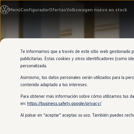
Modelos y configurador
Menú
Configurador
Ofertas
Volkswagen nuevo en stock
Nuevo ID. Cross
Vehículos Comerciales
Compra y ofertas
Volkswagen nuevo en stock
Ir
Ir
Volkswagen de ocasión
directamente
directamente
Financiación
al contenido
al pie de
My Renting
página
My Way
Te informamos que a través de este sitio web gestionado por
Seguros
publicitarias. Estas cookies y otros identificadores (como ide
Empresas
personalizada.
Autoescuelas
Eléctricos e híbridos
Asimismo, tus datos personales serán utilizados para la per
Más sobre eléctricos
Más sobre híbridos
contenido adaptado a tus intereses.
Plan Auto +
CAE
Para obtener más información sobre cómo utilizamos tus da
Etiquetas DGT
en:
https://business.safety.google/privacy/
Simulador de autonomía, carga y ahorro
Carga y autonomía
Al pulsar en “aceptar” aceptas su uso. También puedes recha
Soluciones de carga
Tarifas de carga
Carga en casa
Modos de carga