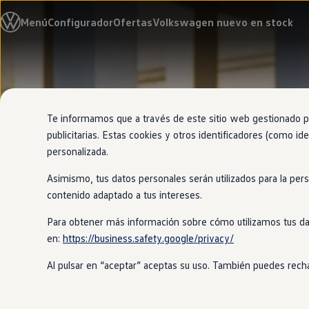
Modelos y configurador
Menú
Configurador
Ofertas
Volkswagen nuevo en stock
Nuevo ID. Cross
Vehículos Comerciales
Compra y ofertas
Volkswagen nuevo en stock
Ir
Ir
Volkswagen de ocasión
directamente
directamente
Financiación
al contenido
al pie de
My Renting
página
My Way
Te informamos que a través de este sitio web gestionado por
Seguros
publicitarias. Estas cookies y otros identificadores (como ide
Empresas
personalizada.
Autoescuelas
Eléctricos e híbridos
Asimismo, tus datos personales serán utilizados para la per
Más sobre eléctricos
Más sobre híbridos
contenido adaptado a tus intereses.
Plan Auto +
CAE
Para obtener más información sobre cómo utilizamos tus da
Etiquetas DGT
en:
https://business.safety.google/privacy/
Simulador de autonomía, carga y ahorro
Carga y autonomía
Al pulsar en “aceptar” aceptas su uso. También puedes recha
Soluciones de carga
Tarifas de carga
Carga en casa
Modos de carga