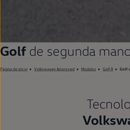
Golf
de
segunda
man
Página de inicio
Volkswagen Approved
Modelos
Golf 8
Golf 
Tecnolo
Volksw