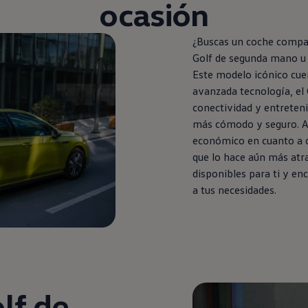
ocasión
¿Buscas un
coche
compact
Golf
de
segunda
mano u 
Este modelo icónico cue
avanzada tecnología, el
conectividad y entreten
más cómodo y seguro. A
económico
en
cuanto a 
que lo hace aún más atr
disponibles para ti y en
a tus necesidades.
lf
de