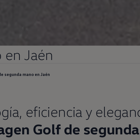
o
en
Jaén
de segunda mano en Jaén
gía,
eficiencia
y elegan
agen
Golf
de
segunda