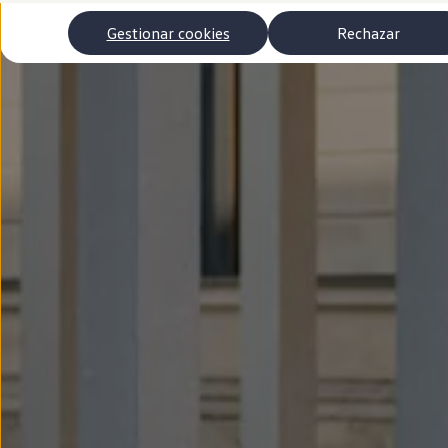
Autonomía
Clientes y posventa
Gestionar cookies
Rechazar
Club Volkswagen
Ofertas posventa
Eventos y experiencias
Beneficios Volkswagen
Asistencia en carretera
Servicios de movilidad
Garantía del fabricante
Beneficios del taller oficial
Rent-a-Car
Servicios digitales
Buscar servicios para tu modelo
Volkswagen Apps, inicio de sesión y tienda
Conectar el móvil con el vehículo
Actualizaciones del software, los mapas y las e
Mantenimiento y reparaciones
Revisiones e ITV
Aceite y líquidos del motor
Baterías
Frenos
Motor y chasis
Aire acondicionado y filtros
Faros y lunas
Carrocería y pintura