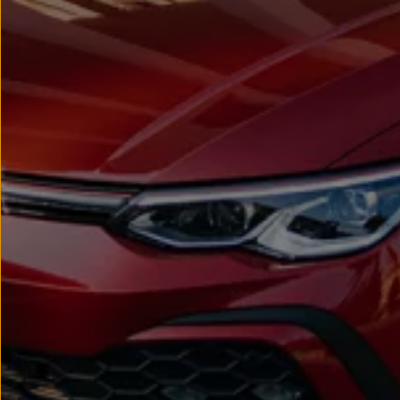
Passat
Tiguan
Touareg
Touran
t-roc-1
Asistencia en carretera