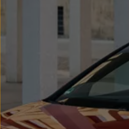
Llantas y neumáticos
Recambios Volkswagen
Accesorios y merchandising
Seguridad
Transporte
Entretenimiento
Personalización
Carga
Merchandising
Todo sobre tu Volkswagen
Tu coche conectado
Luces de advertencia
Manuales del coche
Información sobre EA189
Accede a My Volkswagen
Todo sobre tu Volkswagen
Información sobre Diésel XTL
Suscripción de mantenimiento Long Drive
Modelos anteriores
Beetle
Scirocco
Jetta
Sharan
Golf
Polo