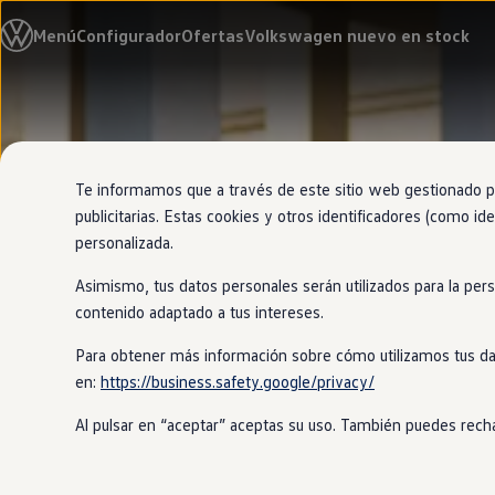
Modelos y configurador
Menú
Configurador
Ofertas
Volkswagen nuevo en stock
Nuevo ID. Cross
Vehículos Comerciales
Compra y ofertas
Volkswagen nuevo en stock
Ir
Ir
Volkswagen de ocasión
directamente
directamente
Financiación
al contenido
al pie de
My Renting
página
My Way
Te informamos que a través de este sitio web gestionado por
Seguros
publicitarias. Estas cookies y otros identificadores (como ide
Empresas
personalizada.
Autoescuelas
Eléctricos e híbridos
Asimismo, tus datos personales serán utilizados para la per
Más sobre eléctricos
Más sobre híbridos
contenido adaptado a tus intereses.
Plan Auto +
CAE
Para obtener más información sobre cómo utilizamos tus da
Etiquetas DGT
en:
https://business.safety.google/privacy/
Simulador de autonomía, carga y ahorro
Carga y autonomía
Al pulsar en “aceptar” aceptas su uso. También puedes recha
Soluciones de carga
Tarifas de carga
Carga en casa
Modos de carga