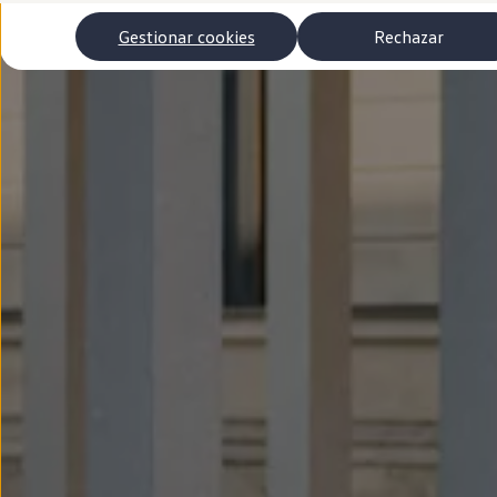
Autonomía
Clientes y posventa
Gestionar cookies
Rechazar
Club Volkswagen
Ofertas posventa
Eventos y experiencias
Beneficios Volkswagen
Asistencia en carretera
Servicios de movilidad
Garantía del fabricante
Beneficios del taller oficial
Rent-a-Car
Servicios digitales
Buscar servicios para tu modelo
Volkswagen Apps, inicio de sesión y tienda
Conectar el móvil con el vehículo
Actualizaciones del software, los mapas y las e
Mantenimiento y reparaciones
Revisiones e ITV
Aceite y líquidos del motor
Baterías
Frenos
Motor y chasis
Aire acondicionado y filtros
Faros y lunas
Carrocería y pintura