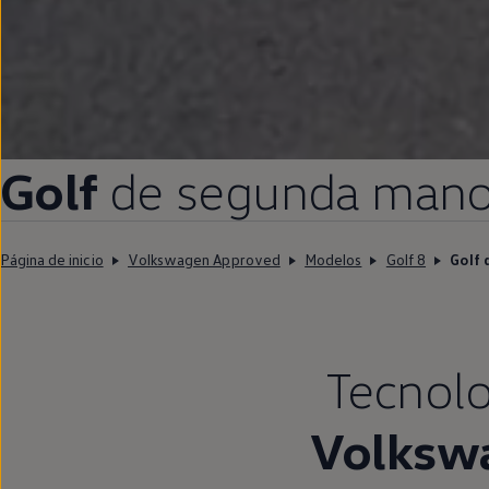
Golf
de
segunda
man
Página de inicio
Volkswagen Approved
Modelos
Golf 8
Golf 
Tecnolo
Volksw