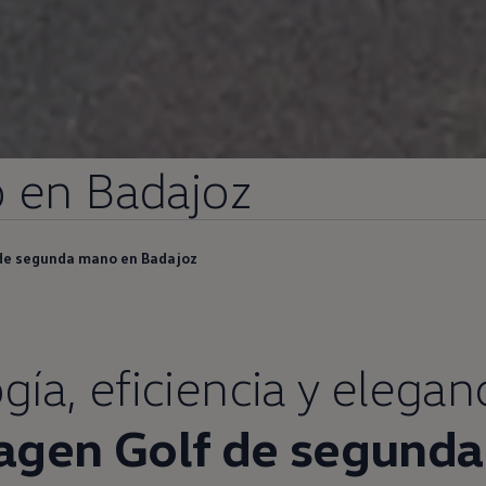
o
en
Badajoz
de segunda mano en Badajoz
gía,
eficiencia
y elegan
agen
Golf
de
segunda