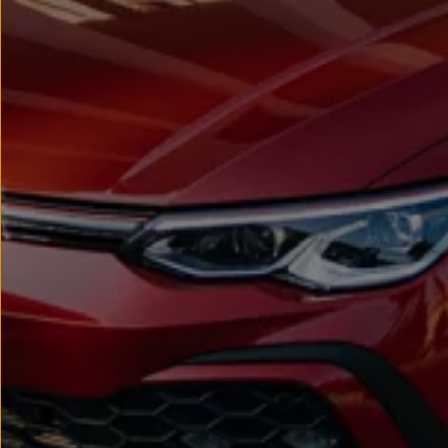
Passat
Tiguan
Touareg
Touran
t-roc-1
Asistencia en carretera