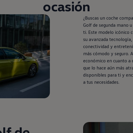
ocasión
¿Buscas un
coche
compact
Golf
de
segunda
mano u 
ti. Este modelo icónico 
su avanzada tecnología, 
conectividad y entreten
más cómodo y seguro. A
económico
en
cuanto a 
que lo hace aún más atr
disponibles para ti y en
a tus necesidades.
lf
de