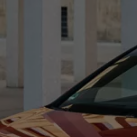
Llantas y neumáticos
Recambios Volkswagen
Accesorios y merchandising
Seguridad
Transporte
Entretenimiento
Personalización
Carga
Merchandising
Todo sobre tu Volkswagen
Tu coche conectado
Luces de advertencia
Manuales del coche
Información sobre EA189
Accede a My Volkswagen
Todo sobre tu Volkswagen
Información sobre Diésel XTL
Suscripción de mantenimiento Long Drive
Modelos anteriores
Beetle
Scirocco
Jetta
Sharan
Golf
Polo