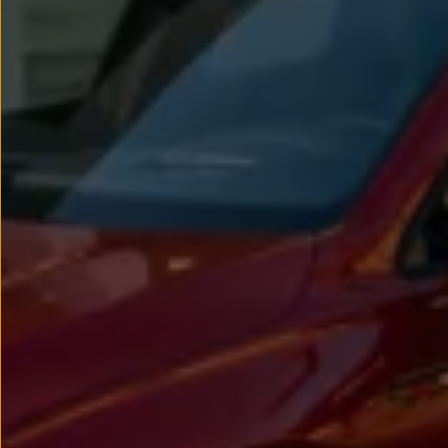
Passat
Tiguan
Touareg
Touran
t-roc-1
Asistencia en carretera