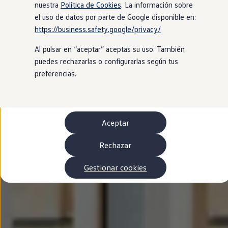
Autonomía
nuestra
Política de Cookies
. La información sobre
Clientes y posventa
el uso de datos por parte de Google disponible en:
Club Volkswagen
https://business.safety.google/privacy/
Ofertas posventa
Eventos y experiencias
Al pulsar en “aceptar” aceptas su uso. También
Beneficios Volkswagen
Asistencia en carretera
puedes rechazarlas o configurarlas según tus
Servicios de movilidad
preferencias.
Garantía del fabricante
Beneficios del taller oficial
Rent-a-Car
Servicios digitales
Buscar servicios para tu modelo
Aceptar
Volkswagen Apps, inicio de sesión y tienda
Conectar el móvil con el vehículo
Actualizaciones del software, los mapas y las e
Rechazar
Mantenimiento y reparaciones
Revisiones e ITV
Gestionar cookies
Aceite y líquidos del motor
Baterías
Frenos
Motor y chasis
Aire acondicionado y filtros
Faros y lunas
Carrocería y pintura