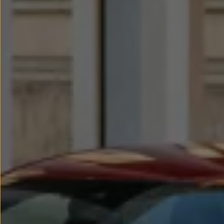
Llantas y neumáticos
Recambios Volkswagen
Accesorios y merchandising
Seguridad
Transporte
Entretenimiento
Personalización
Carga
Merchandising
Todo sobre tu Volkswagen
Tu coche conectado
Luces de advertencia
Manuales del coche
Información sobre EA189
Accede a My Volkswagen
Todo sobre tu Volkswagen
Información sobre Diésel XTL
Suscripción de mantenimiento Long Drive
Modelos anteriores
Beetle
Scirocco
Jetta
Sharan
Golf
Polo