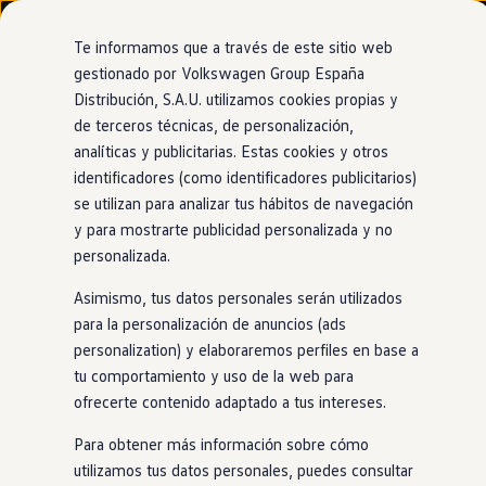
Modelos y configurador
Nuevo ID. Cross
Te informamos que a través de este sitio web
Vehículos Comerciales
gestionado por Volkswagen Group España
Compra y ofertas
Distribución, S.A.U. utilizamos cookies propias y
Ir
Ir
Volkswagen nuevo en stock
directamente
directamente
Volkswagen de ocasión
de terceros técnicas, de personalización,
al contenido
al pie de
Financiación
analíticas y publicitarias. Estas cookies y otros
página
My Renting
identificadores (como identificadores publicitarios)
My Way
Seguros
se utilizan para analizar tus hábitos de navegación
Empresas
y para mostrarte publicidad personalizada y no
Autoescuelas
personalizada.
Eléctricos e híbridos
Más sobre eléctricos
Asimismo, tus datos personales serán utilizados
Más sobre híbridos
Plan Auto +
para la personalización de anuncios (ads
CAE
personalization) y elaboraremos perfiles en base a
Etiquetas DGT
tu comportamiento y uso de la web para
Simulador de autonomía, carga y ahorro
Carga y autonomía
ofrecerte contenido adaptado a tus intereses.
Soluciones de carga
Tarifas de carga
Para obtener más información sobre cómo
Carga en casa
utilizamos tus datos personales, puedes consultar
Modos de carga