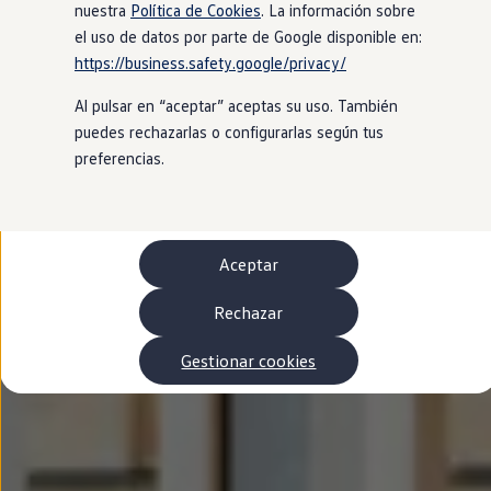
Autonomía
nuestra
Política de Cookies
. La información sobre
Clientes y posventa
el uso de datos por parte de Google disponible en:
Club Volkswagen
https://business.safety.google/privacy/
Ofertas posventa
Eventos y experiencias
Al pulsar en “aceptar” aceptas su uso. También
Beneficios Volkswagen
Asistencia en carretera
puedes rechazarlas o configurarlas según tus
Servicios de movilidad
preferencias.
Garantía del fabricante
Beneficios del taller oficial
Rent-a-Car
Servicios digitales
Buscar servicios para tu modelo
Aceptar
Volkswagen Apps, inicio de sesión y tienda
Conectar el móvil con el vehículo
Actualizaciones del software, los mapas y las e
Rechazar
Mantenimiento y reparaciones
Revisiones e ITV
Gestionar cookies
Aceite y líquidos del motor
Baterías
Frenos
Motor y chasis
Aire acondicionado y filtros
Faros y lunas
Carrocería y pintura