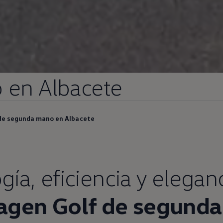
o
en
Albacete
de segunda mano en Albacete
gía,
eficiencia
y elegan
agen
Golf
de
segunda