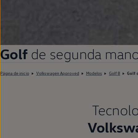
Golf
de
segunda
man
Página de inicio
Volkswagen Approved
Modelos
Golf 8
Golf 
Tecnolo
Volksw