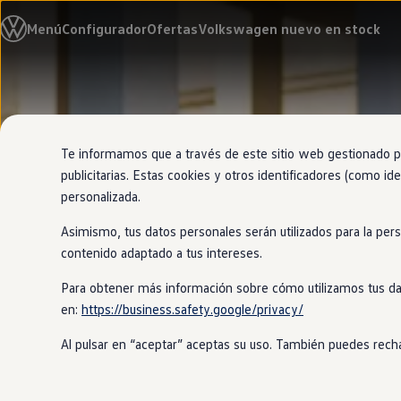
Modelos y configurador
Menú
Configurador
Ofertas
Volkswagen nuevo en stock
Nuevo ID. Cross
Vehículos Comerciales
Compra y ofertas
Volkswagen nuevo en stock
Ir
Ir
Volkswagen de ocasión
directamente
directamente
Financiación
al contenido
al pie de
My Renting
página
My Way
Te informamos que a través de este sitio web gestionado por
Seguros
publicitarias. Estas cookies y otros identificadores (como ide
Empresas
personalizada.
Autoescuelas
Eléctricos e híbridos
Asimismo, tus datos personales serán utilizados para la per
Más sobre eléctricos
Más sobre híbridos
contenido adaptado a tus intereses.
Plan Auto +
CAE
Para obtener más información sobre cómo utilizamos tus da
Etiquetas DGT
en:
https://business.safety.google/privacy/
Simulador de autonomía, carga y ahorro
Carga y autonomía
Al pulsar en “aceptar” aceptas su uso. También puedes recha
Soluciones de carga
Tarifas de carga
Carga en casa
Modos de carga