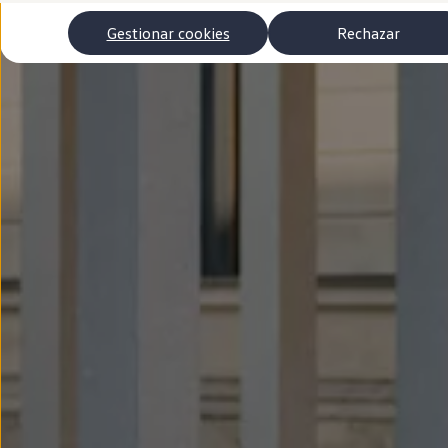
Autonomía
Clientes y posventa
Gestionar cookies
Rechazar
Club Volkswagen
Ofertas posventa
Eventos y experiencias
Beneficios Volkswagen
Asistencia en carretera
Servicios de movilidad
Garantía del fabricante
Beneficios del taller oficial
Rent-a-Car
Servicios digitales
Buscar servicios para tu modelo
Volkswagen Apps, inicio de sesión y tienda
Conectar el móvil con el vehículo
Actualizaciones del software, los mapas y las e
Mantenimiento y reparaciones
Revisiones e ITV
Aceite y líquidos del motor
Baterías
Frenos
Motor y chasis
Aire acondicionado y filtros
Faros y lunas
Carrocería y pintura