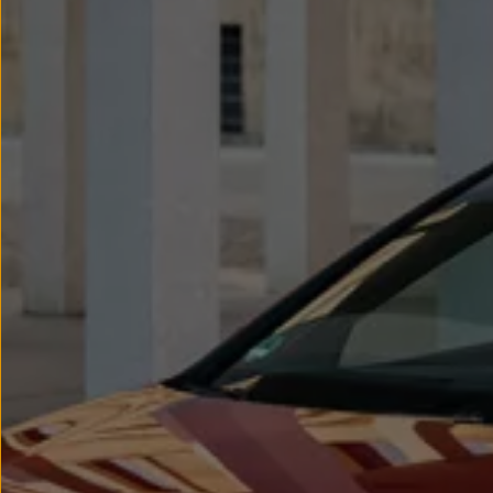
Llantas y neumáticos
Recambios Volkswagen
Accesorios y merchandising
Seguridad
Transporte
Entretenimiento
Personalización
Carga
Merchandising
Todo sobre tu Volkswagen
Tu coche conectado
Luces de advertencia
Manuales del coche
Información sobre EA189
Accede a My Volkswagen
Todo sobre tu Volkswagen
Información sobre Diésel XTL
Suscripción de mantenimiento Long Drive
Modelos anteriores
Beetle
Scirocco
Jetta
Sharan
Golf
Polo