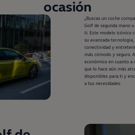
ocasión
¿Buscas un
coche
compact
Golf
de
segunda
mano u 
ti. Este modelo icónico 
su avanzada tecnología, 
conectividad y entreten
más cómodo y seguro. A
económico
en
cuanto a 
que lo hace aún más atr
disponibles para ti y en
a tus necesidades.
lf
de