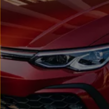
Passat
Tiguan
Touareg
Touran
t-roc-1
Asistencia en carretera