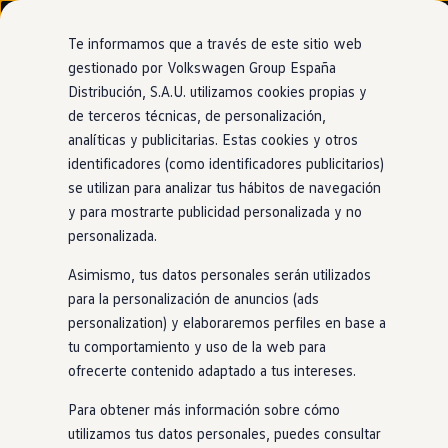
Modelos y configurador
Nuevo ID. Cross
Te informamos que a través de este sitio web
Vehículos Comerciales
gestionado por Volkswagen Group España
Compra y ofertas
Nuevo ID. Cross
Distribución, S.A.U. utilizamos cookies propias y
Ir
Ir
Volkswagen nuevo en stock
directamente
directamente
Volkswagen de ocasión
de terceros técnicas, de personalización,
al contenido
al pie de
Financiación
analíticas y publicitarias. Estas cookies y otros
Destacados
Detalles y equipamiento
Compra y 
página
My Renting
identificadores (como identificadores publicitarios)
My Way
Seguros
se utilizan para analizar tus hábitos de navegación
Empresas
y para mostrarte publicidad personalizada y no
Autoescuelas
personalizada.
Eléctricos e híbridos
Más sobre eléctricos
Asimismo, tus datos personales serán utilizados
Más sobre híbridos
Plan Auto +
para la personalización de anuncios (ads
CAE
personalization) y elaboraremos perfiles en base a
Etiquetas DGT
tu comportamiento y uso de la web para
Simulador de autonomía, carga y ahorro
Carga y autonomía
ofrecerte contenido adaptado a tus intereses.
Soluciones de carga
Tarifas de carga
Para obtener más información sobre cómo
Carga en casa
utilizamos tus datos personales, puedes consultar
Modos de carga