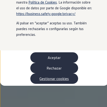
Autonomía
nuestra
Política de Cookies
. La información sobre
Clientes y posventa
el uso de datos por parte de Google disponible en:
Club Volkswagen
https://business.safety.google/privacy/
Ofertas posventa
Eventos y experiencias
Al pulsar en “aceptar” aceptas su uso. También
Beneficios Volkswagen
Asistencia en carretera
puedes rechazarlas o configurarlas según tus
Servicios de movilidad
preferencias.
Garantía del fabricante
Beneficios del taller oficial
Rent-a-Car
Servicios digitales
Buscar servicios para tu modelo
Aceptar
Volkswagen Apps, inicio de sesión y tienda
Conectar el móvil con el vehículo
Actualizaciones del software, los mapas y las e
Rechazar
Mantenimiento y reparaciones
Revisiones e ITV
Gestionar cookies
Aceite y líquidos del motor
Baterías
Frenos
Motor y chasis
Aire acondicionado y filtros
Faros y lunas
Carrocería y pintura