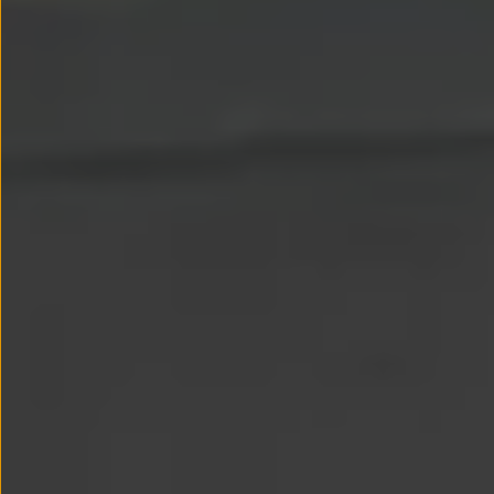
Passat
Tiguan
Touareg
Touran
t-roc-1
Asistencia en carretera