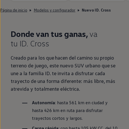
Página de inicio
Modelos y configurador
Nuevo ID. Cross
Donde van tus ganas,
va
tu
ID.
Cross
Creado para los que hacen del camino su propio
terreno de juego, este nuevo SUV urbano que se
une a la familia
ID.
te invita a disfrutar cada
trayecto de una forma diferente: más libre, más
atrevida y totalmente eléctrica.
Autonomía
: hasta 561 km
en
ciudad y
hasta 426 km
en
ruta para disfrutar
trayectos cortos y largos.
Carga rápida
: con hasta 105 kW CC, del 10