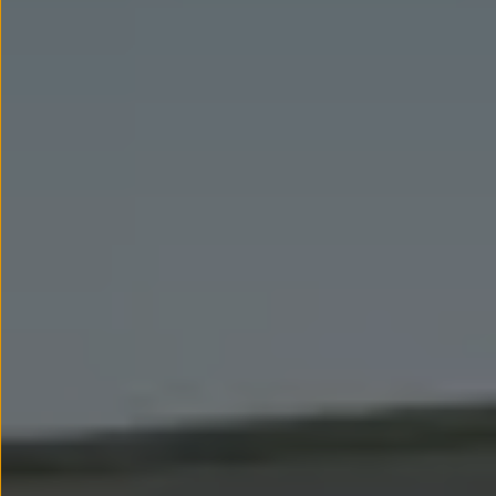
Llantas y neumáticos
Recambios Volkswagen
Accesorios y merchandising
Seguridad
Transporte
Entretenimiento
Personalización
Carga
Merchandising
Todo sobre tu Volkswagen
Tu coche conectado
Luces de advertencia
Manuales del coche
Información sobre EA189
Accede a My Volkswagen
Todo sobre tu Volkswagen
Información sobre Diésel XTL
Suscripción de mantenimiento Long Drive
Modelos anteriores
Beetle
Scirocco
Jetta
Sharan
Golf
Polo