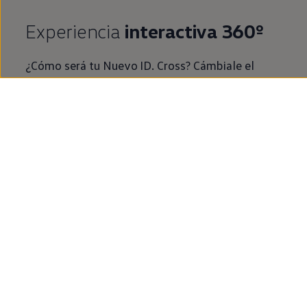
Experiencia
interactiva 360º
¿Cómo será tu Nuevo
ID.
Cross? Cámbiale el
color, las llantas y descubre cómo es su interior