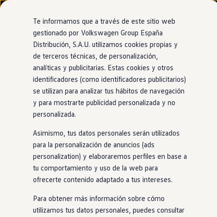
Modelos y configurador
Nuevo ID. Cross
Te informamos que a través de este sitio web
Vehículos Comerciales
gestionado por Volkswagen Group España
Compra y ofertas
Nuevo ID. Cross
Distribución, S.A.U. utilizamos cookies propias y
Ir
Ir
Volkswagen nuevo en stock
directamente
directamente
Volkswagen de ocasión
de terceros técnicas, de personalización,
al contenido
al pie de
Financiación
analíticas y publicitarias. Estas cookies y otros
Destacados
Detalles y equipamiento
Compra y 
página
My Renting
identificadores (como identificadores publicitarios)
My Way
Seguros
se utilizan para analizar tus hábitos de navegación
Empresas
y para mostrarte publicidad personalizada y no
Autoescuelas
personalizada.
Eléctricos e híbridos
Más sobre eléctricos
Asimismo, tus datos personales serán utilizados
Más sobre híbridos
Plan Auto +
para la personalización de anuncios (ads
CAE
personalization) y elaboraremos perfiles en base a
Etiquetas DGT
tu comportamiento y uso de la web para
Simulador de autonomía, carga y ahorro
Carga y autonomía
ofrecerte contenido adaptado a tus intereses.
Soluciones de carga
Tarifas de carga
Para obtener más información sobre cómo
Carga en casa
utilizamos tus datos personales, puedes consultar
Modos de carga