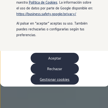
Autonomía
nuestra
Política de Cookies
. La información sobre
Clientes y posventa
el uso de datos por parte de Google disponible en:
Club Volkswagen
https://business.safety.google/privacy/
Ofertas posventa
Eventos y experiencias
Al pulsar en “aceptar” aceptas su uso. También
Beneficios Volkswagen
Asistencia en carretera
puedes rechazarlas o configurarlas según tus
Servicios de movilidad
preferencias.
Garantía del fabricante
Beneficios del taller oficial
Rent-a-Car
Servicios digitales
Buscar servicios para tu modelo
Aceptar
Volkswagen Apps, inicio de sesión y tienda
Conectar el móvil con el vehículo
Actualizaciones del software, los mapas y las e
Rechazar
Mantenimiento y reparaciones
Revisiones e ITV
Gestionar cookies
Aceite y líquidos del motor
Baterías
Frenos
Motor y chasis
Aire acondicionado y filtros
Faros y lunas
Carrocería y pintura