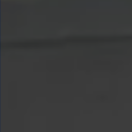
Passat
Tiguan
Touareg
Touran
t-roc-1
Asistencia en carretera