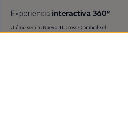
Experiencia
interactiva 360º
¿Cómo será tu Nuevo
ID.
Cross? Cámbiale el
color, las llantas y descubre cómo es su interior