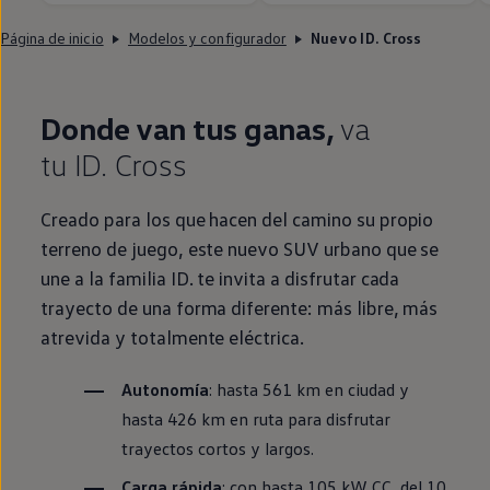
Página de inicio
Modelos y configurador
Nuevo ID. Cross
Donde van tus ganas,
va
tu
ID.
Cross
Creado para los que hacen del camino su propio
terreno de juego, este nuevo SUV urbano que se
une a la familia
ID.
te invita a disfrutar cada
trayecto de una forma diferente: más libre, más
atrevida y totalmente eléctrica.
Autonomía
: hasta 561 km
en
ciudad y
hasta 426 km
en
ruta para disfrutar
trayectos cortos y largos.
Carga rápida
: con hasta 105 kW CC, del 10