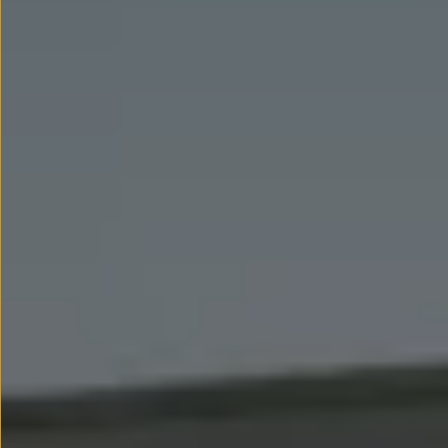
Llantas y neumáticos
Recambios Volkswagen
Accesorios y merchandising
Seguridad
Transporte
Entretenimiento
Personalización
Carga
Merchandising
Todo sobre tu Volkswagen
Tu coche conectado
Luces de advertencia
Manuales del coche
Información sobre EA189
Accede a My Volkswagen
Todo sobre tu Volkswagen
Información sobre Diésel XTL
Suscripción de mantenimiento Long Drive
Modelos anteriores
Beetle
Scirocco
Jetta
Sharan
Golf
Polo