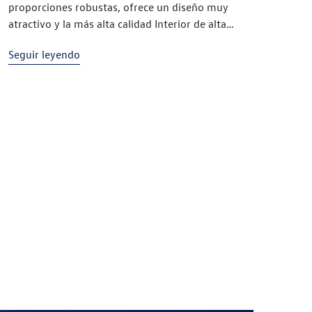
proporciones robustas, ofrece un diseño muy
un 
atractivo y la más alta calidad Interior de alta
amp
calidad con un ambiente acogedor: este espacioso
Nue
Seguir leyendo
Seg
vehículo de cinco plazas ofrece una gran
lan