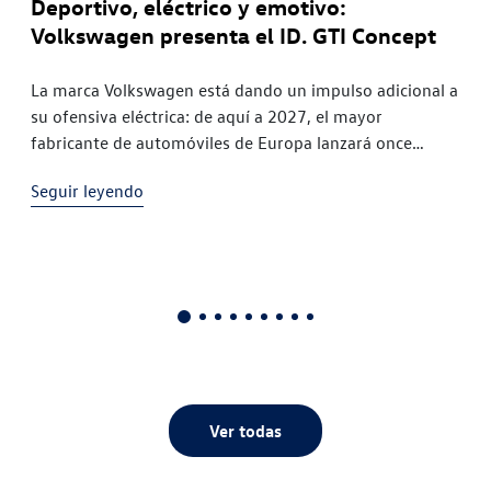
Deportivo, eléctrico y emotivo:
Est
Volkswagen presenta el ID. GTI Concept
co
de
La marca Volkswagen está dando un impulso adicional a
su ofensiva eléctrica: de aquí a 2027, el mayor
La 
fabricante de automóviles de Europa lanzará once
sus 
.
nuevos modelos totalmente eléctricos y ofrecerá así la
y, c
Seguir leyendo
gama de vehículos eléctricos más amplia de todos los
un 
…]
Seg
fabricantes: desde un modelo compacto con un precio
25.
inferior a 25.000 euros1 hasta una […]
450
tecn
Ver todas