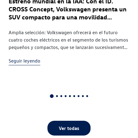
a
Estreno mundial en la IAA: Con el ID.
Nu
ID.
CROSS Concept, Volkswagen presenta un
Vol
SUV compacto para una movilidad
con
eléctrica asequible
Amplia selección: Volkswagen ofrecerá en el futuro
Vol
cuatro coches eléctricos en el segmento de los turismos
más
ca
pequeños y compactos, que se lanzarán sucesivamente
nome
al mercado a partir de 2026 Volkswagen pur: el ID.
La f
Seguir leyendo
Seg
e
CROSS Concept sigue un nuevo lenguaje de diseño y
con
nto
enriquece la clase del T-CROSS MEB+ con tracción
O es
delantera: el nuevo nivel de evolución del sistema
modular de propulsión eléctrica es la clave para
D.
construir el Volkswagen eléctrico de gama básica en
a
Europa
ID.
Ver todas
 de