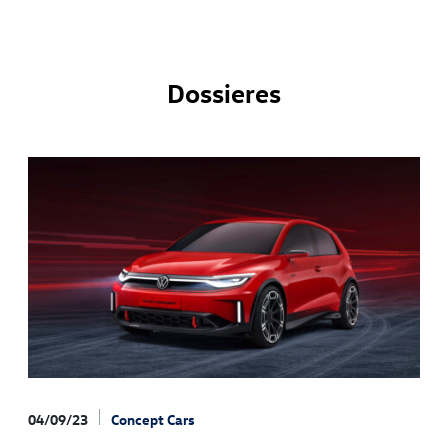
elo
or.
Dossieres
a
ha
04/09/23
Concept Cars
15/