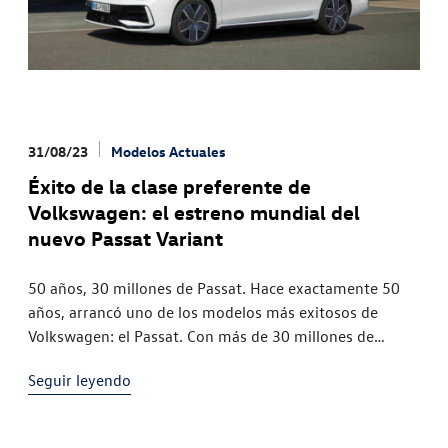
31/08/23
Modelos Actuales
Éxito de la clase preferente de
Volkswagen: el estreno mundial del
nuevo Passat Variant
50 años, 30 millones de Passat. Hace exactamente 50
años, arrancó uno de los modelos más exitosos de
Volkswagen: el Passat. Con más de 30 millones de
unidades vendidas, es el modelo de VW más vendido de
Seguir leyendo
la historia después del Golf e incluso antes que el
Escarabajo. Ahora Volkswagen presenta en primicia
mundial todos […]