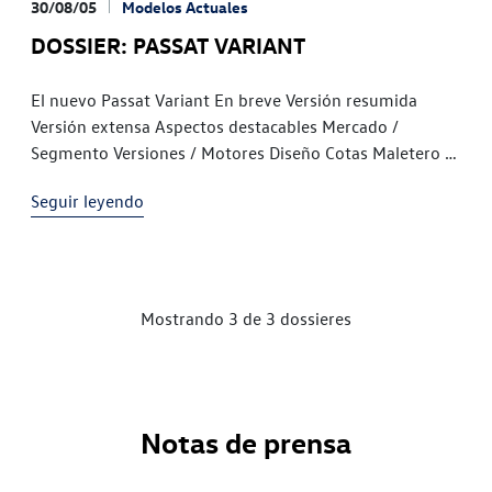
30/08/05
Modelos Actuales
DOSSIER: PASSAT VARIANT
El nuevo Passat Variant En breve Versión resumida
Versión extensa Aspectos destacables Mercado /
Segmento Versiones / Motores Diseño Cotas Maletero /
Capacidad de carga Espacio interior Nuevos sistemas /
Seguir leyendo
Técnicas Motores / Cambios Tren de rodaje
Equipamiento de serie Equipamiento opcional Notas:
Reservados los derechos de modificaciones y errores.
Los textos y fotografías contenidos […]
Mostrando 3 de 3 dossieres
Notas de prensa