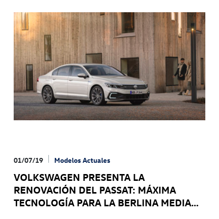
mundo, y el segundo modelo más vendido de la marca
después del GolfVolkswagen ha presentado en España el
nuevo Passat. La marca ha realizado una profunda
actualización de la octava generación presentada en
2014, y que ahora incorpora la máxima tecnología en
cuanto a conducción semiautónoma y conectividad. Se
estrenó en 1973 y hoy, ocho generaciones después, ya
cuenta con nada menos que 30 millones de unidades
vendidas. El Volkswagen Passat es la berlina de más
éxito del mundo y el segundo Volkswagen más vendido
de todos los tiempos, sólo superado por el Golf con 35
millones de unidades vendidas.
01/07/19
Modelos Actuales
VOLKSWAGEN PRESENTA LA
RENOVACIÓN DEL PASSAT: MÁXIMA
TECNOLOGÍA PARA LA BERLINA MEDIA
DE MÁS ÉXITO DEL MUNDO