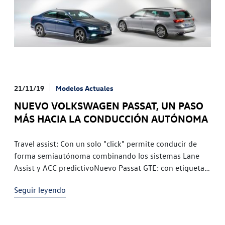
21/11/19
Modelos Actuales
NUEVO VOLKSWAGEN PASSAT, UN PASO
MÁS HACIA LA CONDUCCIÓN AUTÓNOMA
Travel assist: Con un solo "click" permite conducir de
forma semiautónoma combinando los sistemas Lane
Assist y ACC predictivoNuevo Passat GTE: con etiqueta
Cero y con hasta 57 km de autonomía, se convierte en
Seguir leyendo
el coche perfecto para el uso diario en ciudad y para
largos viajesCon más de 30 millones de unidades
vendidas, el Passat es la berlina de más éxito del