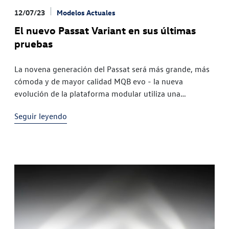
12/07/23
Modelos Actuales
El nuevo Passat Variant en sus últimas
pruebas
La novena generación del Passat será más grande, más
cómoda y de mayor calidad MQB evo - la nueva
evolución de la plataforma modular utiliza una
propulsión híbrida enchufable con una autonomía
Seguir leyendo
eléctrica de hasta 100 kilómetros Más confort en viajes
largos gracias a los nuevos asientos ergoActive de alta
calidad y al nuevo sistema de control de chasis
adaptativo Nueva generación del puesto de conducción
y del sistema de infoentretenimiento para un
funcionamiento intuitivo y sencillo