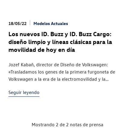
18/05/22
Modelos Actuales
Los nuevos ID. Buzz y ID. Buzz Cargo:
diseño limpio y líneas clásicas para la
movilidad de hoy en día
Jozef Kabaň, director de Diseño de Volkswagen:
«Trasladamos los genes de la primera furgoneta de
Volkswagen a la era de la electromovilidad y la
sostenibilidad» Un diseño exterior limpio y funcional,
Seguir leyendo
un frontal icónico y unos faros con un toque humano
Interior acogedor con un diseño espacioso y elegante,
fabricado con materiales sostenibles ¡Regresa un icono!
Con el ID. Buzz (1) y el ID. Buzz Cargo (1), Volkswagen
traslada el ADN del T1 al presente y al futuro. Al igual
Mostrando 2 de 2 notas de prensa
que el primer modelo de 1950, los tienen un diseño