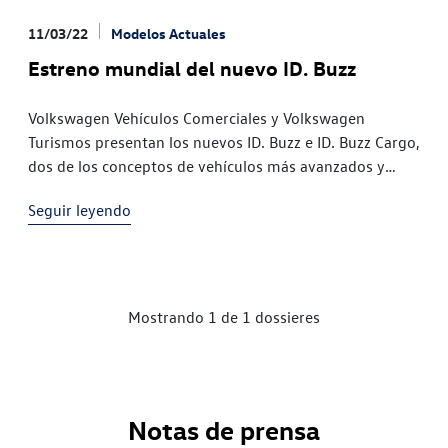
11/03/22
Modelos Actuales
Estreno mundial del nuevo ID. Buzz
Volkswagen Vehículos Comerciales y Volkswagen
Turismos presentan los nuevos ID. Buzz e ID. Buzz Cargo,
dos de los conceptos de vehículos más avanzados y
sostenibles de nuestro tiempo. Ambos vehículos de cero
Seguir leyendo
emisiones trasladan el diseño de uno de los mayores
iconos del automóvil —T1— a la era de la movilidad
eléctrica. El ID. Buzz […]
Mostrando 1 de 1 dossieres
Notas de prensa