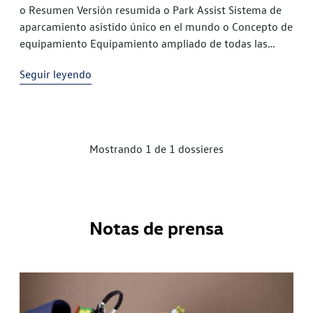
o Resumen Versión resumida o Park Assist Sistema de
aparcamiento asistido único en el mundo o Concepto de
equipamiento Equipamiento ampliado de todas las
versiones Touran o Concepto del habitáculo Variabilidad
Seguir leyendo
máxima o Concepto de los motores Éxito de los
motores de inyección directa sobrealimentados o
Equipamiento de serie Versiones Edition, Traveller y
Highline en […]
Mostrando 1 de 1 dossieres
Notas de prensa