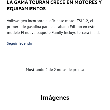
LA GAMA TOURAN CRECE EN MOTORES Y
EQUIPAMIENTOS
Volkswagen incorpora el eficiente motor TSI 1.2, el
primero de gasolina para el acabado Edition en este
modelo El nuevo paquete Family incluye tercera fila de
asientos, climatizador bi-zona y pantalla multifunción,
Seguir leyendo
entre otros elementos Volkswagen apuesta por la
familia y sus necesidades específicas de transporte,
especialmente en términos de confort. Es por ello que
ha dotado al monovolumen compacto Touran de un
económico y ecológico motor de gasolina, y lo ha
Mostrando 2 de 2 notas de prensa
combinado con un paquete de equipamiento que
mejora ostensiblemente el acabado Edition.
Imágenes