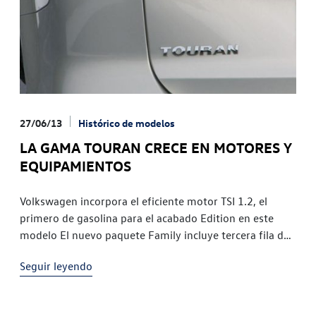
27/06/13
Histórico de modelos
LA GAMA TOURAN CRECE EN MOTORES Y
EQUIPAMIENTOS
Volkswagen incorpora el eficiente motor TSI 1.2, el
primero de gasolina para el acabado Edition en este
modelo El nuevo paquete Family incluye tercera fila de
asientos, climatizador bi-zona y pantalla multifunción,
Seguir leyendo
entre otros elementos