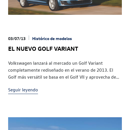
03/07/13
Histórico de modelos
EL NUEVO GOLF VARIANT
Volkswagen lanzará al mercado un Golf Variant
completamente rediseñado en el verano de 2013. El
Golf más versátil se basa en el Golf VII y aprovecha de
este modo las tecnologías y las ventajas de la
Seguir leyendo
innovadora plataforma modular transversal (MQB). Lo
cual significa menos peso (hasta 105 kg), un espacio
optimizado (100 litros más […]