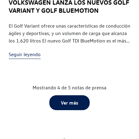
VOLKSWAGEN LANZA LOS NUEVOS GOLF
VARIANT Y GOLF BLUEMOTION
El Golf Variant ofrece unas características de conducción
ágiles y deportivas, y un volumen de carga que alcanza
los 1.620 litros El nuevo Golf TDI BlueMotion es el más
ahorrador de todos los tiempos con un consumo de 3,2
Seguir leyendo
l/100 km y unas emisiones de CO2 de solo 85 g/km
Volkswagen sigue ampliando la gama del ya exitoso
Golf 7 con el lanzamiento de dos de sus versiones más
destacadas: el Golf Variant y el Golf TDI BlueMotion. El
primero destaca por haber crecido en todos los
Mostrando 4 de 5 notas de prensa
aspectos y añadir a las ya increíbles prestaciones del
Golf todas las ventajas de un familiar. El segundo lleva
Ver más
la eficiencia a su máxima expresión gracias a las nuevas
tecnologías de Volkswagen, y marca nuevas referencias
a nivel mundial en cifras de consumo y emisiones.