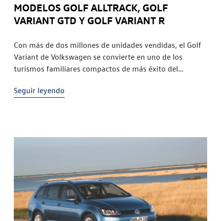
MODELOS GOLF ALLTRACK, GOLF
VARIANT GTD Y GOLF VARIANT R
Con más de dos millones de unidades vendidas, el Golf
Variant de Volkswagen se convierte en uno de los
turismos familiares compactos de más éxito del
mercado. Un automóvil que esconde innumerables
Seguir leyendo
talentos. Con el estreno de la nueva generación en base
al Golf VII, el Bestseller se ha convertido en un moderno
modelo polivalente […]