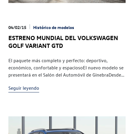
04/02/15
Histórico de modelos
ESTRENO MUNDIAL DEL VOLKSWAGEN
GOLF VARIANT GTD
El paquete más completo y perfecto: deportivo,
económico, confortable y espaciosoEl nuevo modelo se
presentará en el Salón del Automóvil de GinebraDesde
1982, las siglas GTD (Gran Turismo Diésel) de
Seguir leyendo
Volkswagen han estado asociadas a la deportividad y la
eficiencia. Ahora, Volkswagen estrena por primera vez
estas siglas en el Golf Variant, que, al igual que el Golf
GTD, equipa el motor TDI de 184 CV. Aunque la
presentación mundial del nuevo Golf Variant GTD será
en el Salón del Automóvil de Ginebra y las primeras
unidades llegarán a España en el mes de marzo, desde