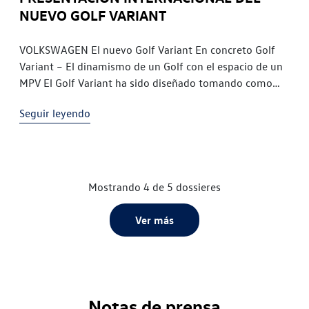
NUEVO GOLF VARIANT
VOLKSWAGEN El nuevo Golf Variant En concreto Golf
Variant – El dinamismo de un Golf con el espacio de un
MPV El Golf Variant ha sido diseñado tomando como
referencia el nuevo ADN de diseño exterior e interior de
Seguir leyendo
Volkswagen Wolfsburgo, otoño de 2009. Tras el estreno
del Golf de 3 y 5 puertas de […]
Mostrando 4 de 5 dossieres
Ver más
Notas de prensa