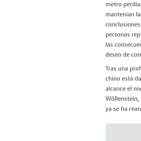
metro perdían
mantenían la
conclusiones 
personas rep
las consecuen
deseo de com
Tras una pro
chino está d
alcance el ni
Wöllenstein,
ya se ha rea