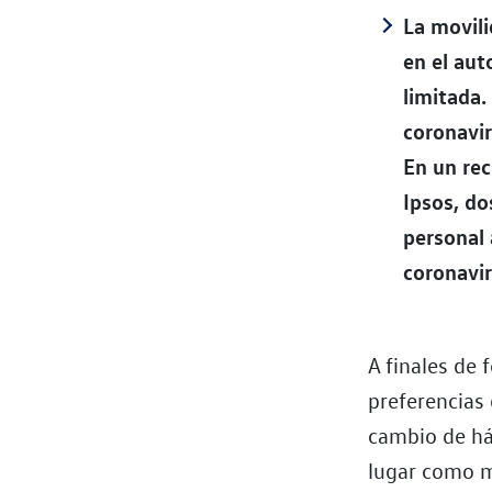
La movili
en el aut
limitada.
coronavir
En un rec
Ipsos, do
personal 
coronavir
A finales de
preferencias 
cambio de háb
lugar como m