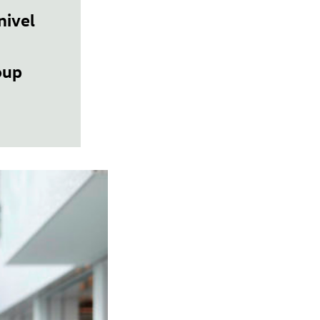
nivel
oup