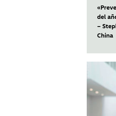
«Preve
del añ
–
Step
China