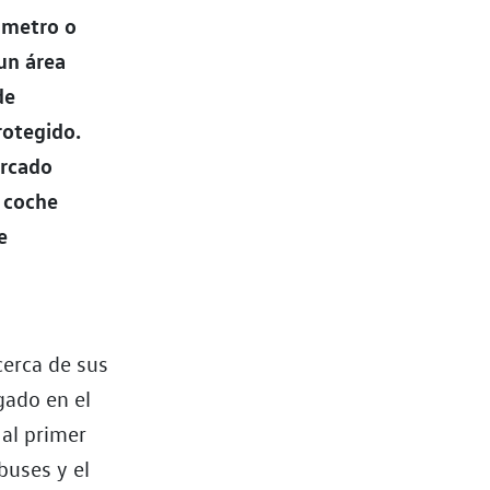
l metro o
un área
de
rotegido.
ercado
u coche
e
cerca de sus
gado en el
 al primer
buses y el