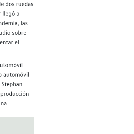
 de dos ruedas
 llegó a
ndemia, las
udio sobre
entar el
automóvil
io automóvil
ce Stephan
 producción
ina.