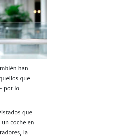
ambién han
aquellos que
– por lo
evistados que
r un coche en
radores, la