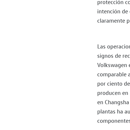
protección co
intención de
claramente po
Las operacio
signos de re
Volkswagen e
comparable a
por ciento d
producen en 
en Changsha 
plantas ha a
componentes