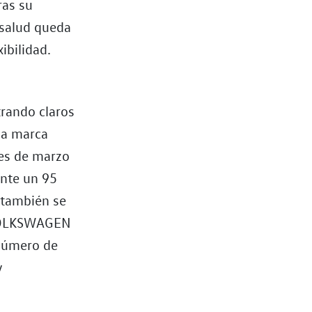
ras su
 salud queda
ibilidad.
rando claros
la marca
mes de marzo
nte un 95
 también se
C VOLKSWAGEN
 número de
y