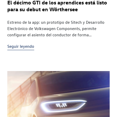
El décimo GTI de los aprendices está listo
para su debut en Wörthersee
Estreno de la app: un prototipo de Sitech y Desarrollo
Electrónico de Volkswagen Components, permite
configurar el asiento del conductor de forma
intuitivaEstreno de aniversario: miércoles 24 de mayo
Seguir leyendo
en AustriaPlanta de Volkswagen de Wolfsburg,