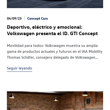
04/09/23
Concept Cars
Deportivo, eléctrico y emocional:
Volkswagen presenta el ID. GTI Concept
Movilidad para todos: Volkswagen muestra su amplia
gama de productos actuales y futuros en el IAA Mobility
Thomas Schäfer, consejero delegado de Volkswagen
Turismos: "Ya sean vehículos eléctricos, con motor de
Seguir leyendo
combustión o híbridos, será