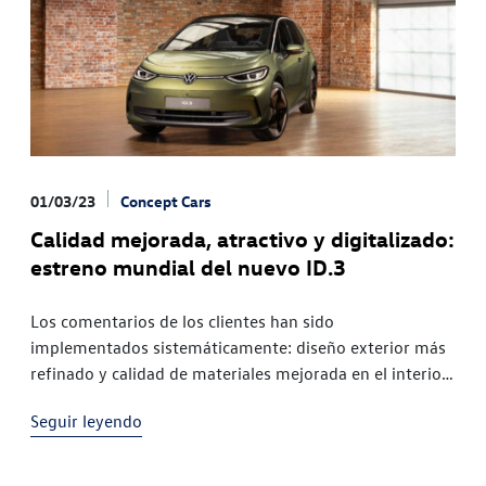
01/03/23
Concept Cars
Calidad mejorada, atractivo y digitalizado:
estreno mundial del nuevo ID.3
Los comentarios de los clientes han sido
implementados sistemáticamente: diseño exterior más
refinado y calidad de materiales mejorada en el interior
Los sistemas de asistencia y confort de última
Seguir leyendo
generación ayudan a la conducción diaria