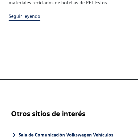
materiales reciclados de botellas de PET Estos
materiales cumplen los mismos estándares de calidad y
Seguir leyendo
uso que un material
Otros sitios de interés
Sala de Comunicación Volkswagen Vehículos