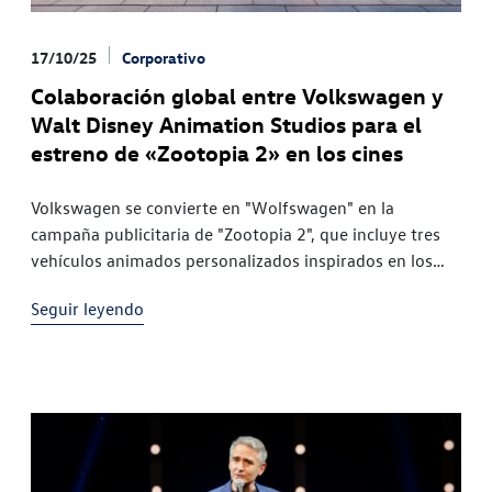
17/10/25
Corporativo
Colaboración global entre Volkswagen y
Walt Disney Animation Studios para el
estreno de «Zootopia 2» en los cines
Volkswagen se convierte en "Wolfswagen" en la
campaña publicitaria de "Zootopia 2", que incluye tres
vehículos animados personalizados inspirados en los
modelos totalmente eléctricos Volkswagen ID El anuncio
Seguir leyendo
personalizado da inicio a una campaña global