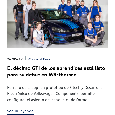
24/05/17
Concept Cars
El décimo GTI de los aprendices está listo
para su debut en Wörthersee
Estreno de la app: un prototipo de Sitech y Desarrollo
Electrónico de Volkswagen Components, permite
configurar el asiento del conductor de forma
intuitivaEstreno de aniversario: miércoles 24 de mayo
Seguir leyendo
en AustriaPlanta de Volkswagen de Wolfsburg,