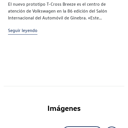
El nuevo prototipo T-Cross Breeze es el centro de
atención de Volkswagen en la 86 edición del Salón
Internacional del Automóvil de Ginebra. «Este
Volkswagen descapotable representa una filosofía de
Seguir leyendo
vida automovilística completamente nueva que
enriquece el mundo de los compactos», indica Herbert
Diess. Con esta declaración, el presidente del Comité
Ejecutivo de Volkswagen Turismos […]
Imágenes