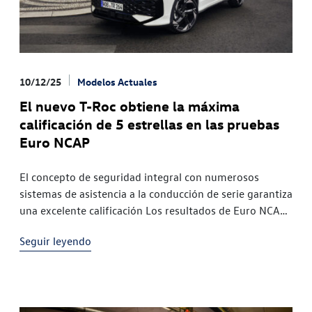
10/12/25
Modelos Actuales
El nuevo T-Roc obtiene la máxima
calificación de 5 estrellas en las pruebas
Euro NCAP
El concepto de seguridad integral con numerosos
sistemas de asistencia a la conducción de serie garantiza
una excelente calificación Los resultados de Euro NCAP
de 2025 confirman los altos estándares de seguridad de
Seguir leyendo
los vehículos