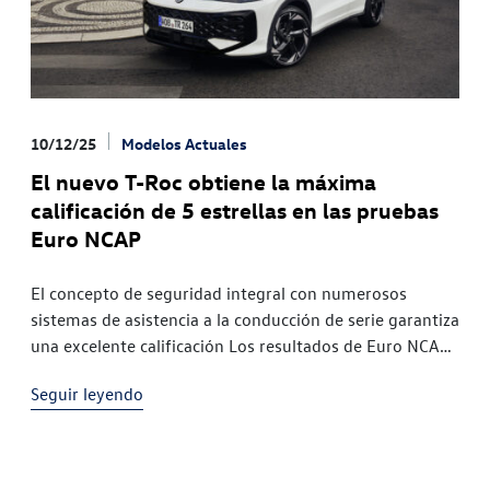
10/12/25
Modelos Actuales
El nuevo T-Roc obtiene la máxima
calificación de 5 estrellas en las pruebas
Euro NCAP
El concepto de seguridad integral con numerosos
sistemas de asistencia a la conducción de serie garantiza
una excelente calificación Los resultados de Euro NCAP
de 2025 confirman los altos estándares de seguridad de
Seguir leyendo
los vehículos