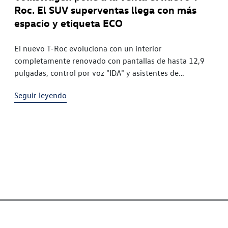
Roc. El SUV superventas llega con más
espacio y etiqueta ECO
El nuevo T-Roc evoluciona con un interior
completamente renovado con pantallas de hasta 12,9
pulgadas, control por voz "IDA" y asistentes de
conducción de última generación Con más de dos
Seguir leyendo
millones de unidades vendidas en