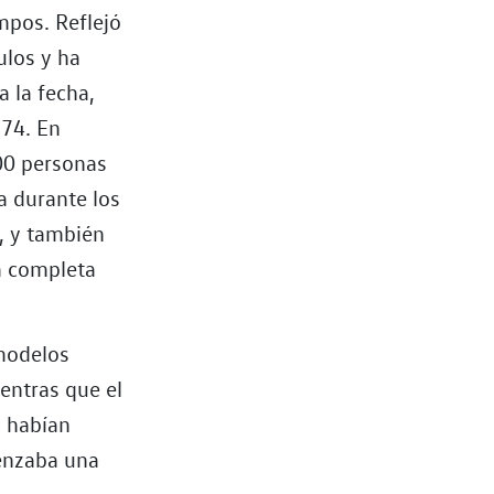
mpos. Reflejó
ulos y ha
 la fecha,
974. En
00 personas
a durante los
, y también
a completa
modelos
ientras que el
a habían
enzaba una
.