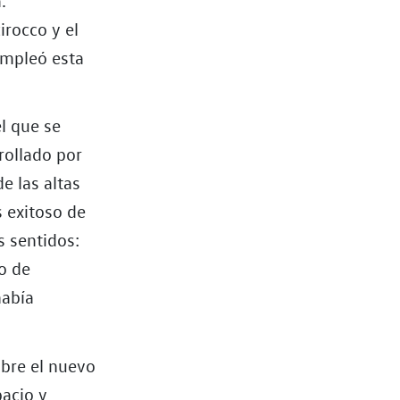
irocco y el
empleó esta
l que se
rollado por
e las altas
s exitoso de
s sentidos:
o de
había
obre el nuevo
pacio y