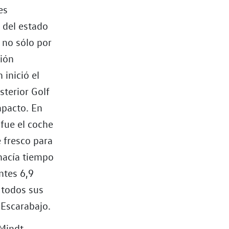
es
o del estado
 no sólo por
ción
 inició el
sterior Golf
mpacto. En
fue el coche
 fresco para
 hacía tiempo
ntes 6,9
 todos sus
 Escarabajo.
Mindt,