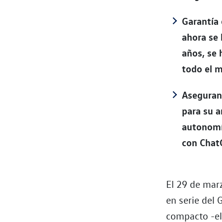
Garantía 
ahora se 
años, se 
todo el 
Asegurand
para su a
autonomí
con ChatG
El 29 de mar
en serie del
compacto -el