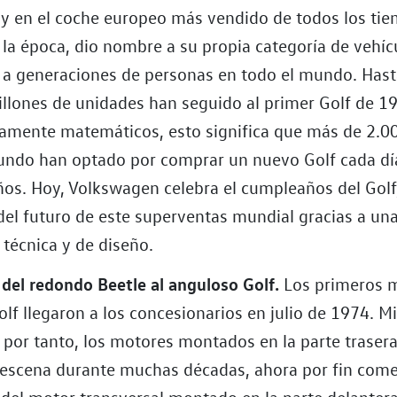
 y en el coche europeo más vendido de todos los tie
e la época, dio nombre a su propia categoría de vehíc
 generaciones de personas en todo el mundo. Hasta
llones de unidades han seguido al primer Golf de 1
amente matemáticos, esto significa que más de 2.0
undo han optado por comprar un nuevo Golf cada dí
ños. Hoy, Volkswagen celebra el cumpleaños del Golf
del futuro de este superventas mundial gracias a un
 técnica y de diseño.
del redondo Beetle al anguloso Golf.
Los primeros 
lf llegaron a los concesionarios en julio de 1974. M
, por tanto, los motores montados en la parte traser
escena durante muchas décadas, ahora por fin com
 del motor transversal montado en la parte delantera