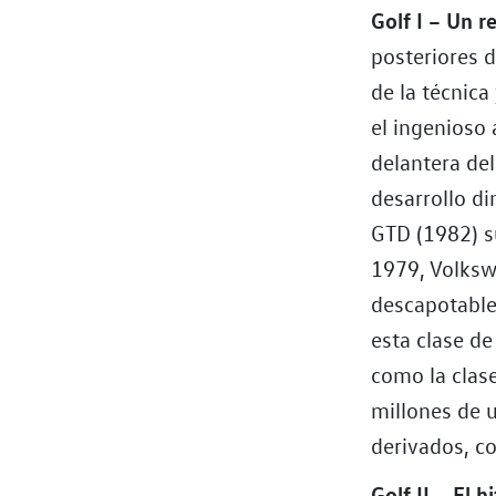
Golf I – Un r
posteriores d
de la técnica
el ingenioso 
delantera del
desarrollo di
GTD (1982) s
1979, Volksw
descapotable
esta clase d
como la clas
millones de u
derivados, co
Golf II – El h