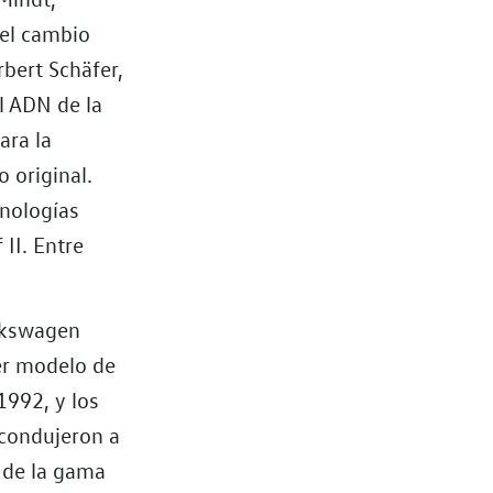
 el cambio
rbert Schäfer,
l ADN de la
ara la
o original.
cnologías
 II. Entre
olkswagen
mer modelo de
1992, y los
 condujeron a
 de la gama