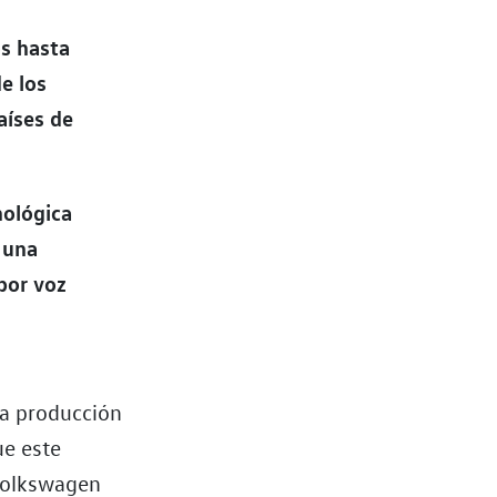
os hasta
e los
aíses de
nológica
 una
por voz
la producción
ue este
 Volkswagen