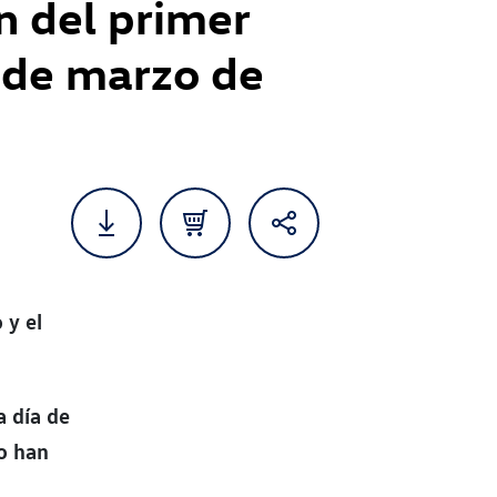
n del primer
9 de marzo de
 y el
l
a día de
o han