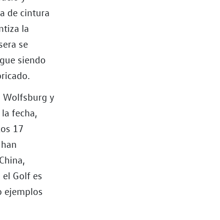
ea de cintura
ntiza la
asera se
sigue siendo
bricado.
n Wolfsburg y
la fecha,
Los 17
 han
 China,
 el Golf es
o ejemplos