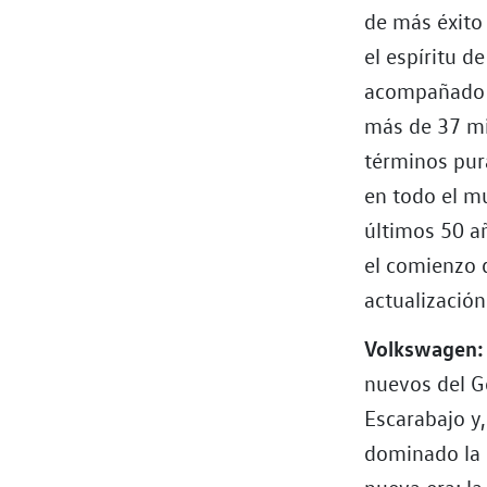
de más éxito
el espíritu d
acompañado a
más de 37 mi
términos pur
en todo el m
últimos 50 a
el comienzo 
actualización
Volkswagen: 
nuevos del Go
Escarabajo y
dominado la 
nueva era: la