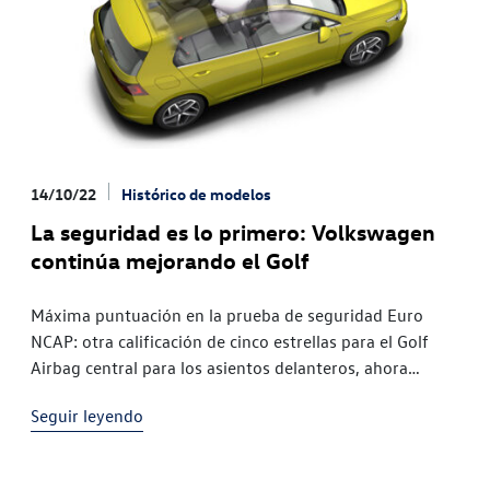
14/10/22
Histórico de modelos
La seguridad es lo primero: Volkswagen
continúa mejorando el Golf
Máxima puntuación en la prueba de seguridad Euro
NCAP: otra calificación de cinco estrellas para el Golf
Airbag central para los asientos delanteros, ahora
incluido en el equipamiento de serie Los resultados
Seguir leyendo
destacan los altos