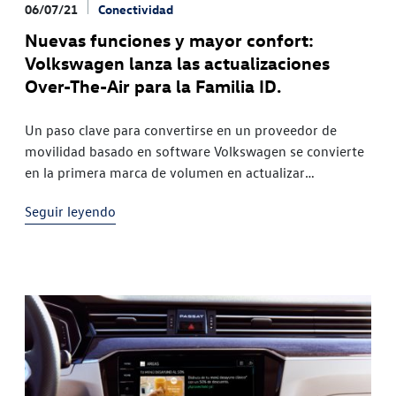
06/07/21
Conectividad
Nuevas funciones y mayor confort:
Volkswagen lanza las actualizaciones
Over-The-Air para la Familia ID.
Un paso clave para convertirse en un proveedor de
movilidad basado en software Volkswagen se convierte
en la primera marca de volumen en actualizar
regularmente el software de los vehículos de sus
Seguir leyendo
clientes a través