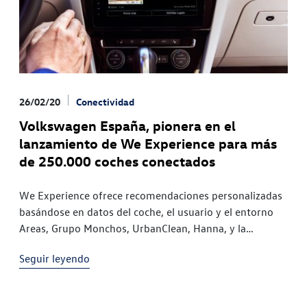
26/02/20
Conectividad
Volkswagen España, pionera en el
lanzamiento de We Experience para más
de 250.000 coches conectados
We Experience ofrece recomendaciones personalizadas
basándose en datos del coche, el usuario y el entorno
Areas, Grupo Monchos, UrbanClean, Hanna, y la
Volkswagen Store son los primeros partners a cuyas
Seguir leyendo
ofertas se podrá acceder desde