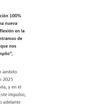
tación 100%
na nueva
flexión en la
entramos de
 que nos
mplio”,
un ámbito
en 2025
ña, y en el
Este impulso,
o adelante