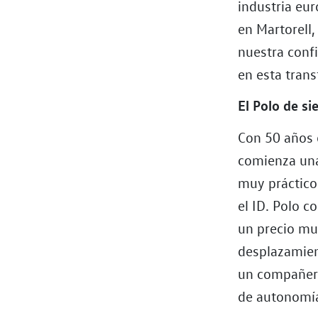
industria eur
en Martorell,
nuestra confi
en esta tran
El Polo de s
Con 50 años 
comienza una
muy práctico.
el ID. Polo c
un precio muy
desplazamien
un compañero
de autonomía