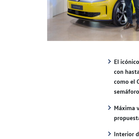
El icónic
con hast
como el 
semáfor
Máxima v
propuesta
Interior 