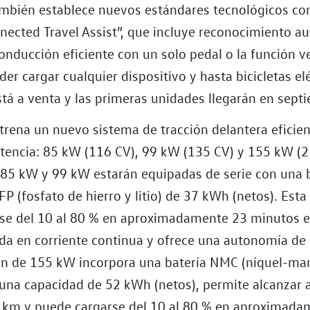
también establece nuevos estándares tecnológicos c
nected Travel Assist”, que incluye reconocimiento a
nducción eficiente con un solo pedal o la función v
der cargar cualquier dispositivo y hasta bicicletas elé
stá a venta y las primeras unidades llegarán en sept
strena un nuevo sistema de tracción delantera eficien
otencia: 85 kW (116 CV), 99 kW (135 CV) y 155 kW (2
 85 kW y 99 kW estarán equipadas de serie con una 
LFP (fosfato de hierro y litio) de 37 kWh (netos). Esta
se del 10 al 80 % en aproximadamente 23 minutos e
ida en corriente continua y ofrece una autonomía de
ón de 155 kW incorpora una batería NMC (níquel-m
 una capacidad de 52 kWh (netos), permite alcanzar
 km y puede cargarse del 10 al 80 % en aproximada