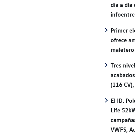
día a día
infoentre
Primer el
ofrece am
maletero
Tres nive
acabados 
(116 CV)
El ID. Po
Life 52k
campañas 
VWFS, Au