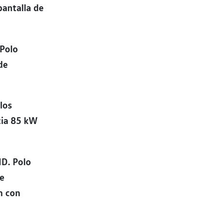
pantalla de
 Polo
de
 los
ncia 85 kW
ID. Polo
ye
n con