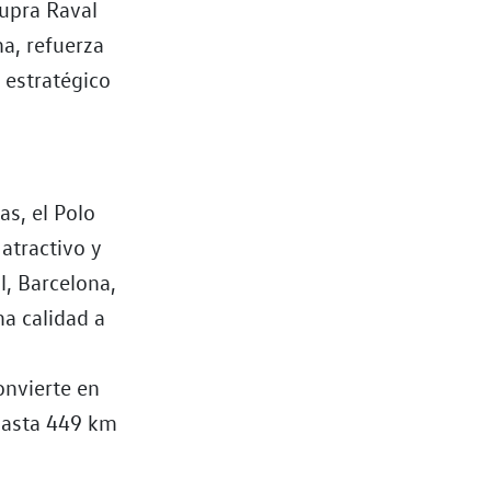
Cupra Raval
na, refuerza
 estratégico
s, el Polo
atractivo y
l, Barcelona,
ma calidad a
s
onvierte en
 hasta 449 km