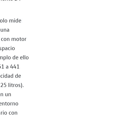
Polo mide
 una
o con motor
spacio
mplo de ello
51 a 441
acidad de
5 litros).
en un
 entorno
ario con