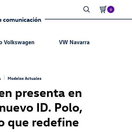
0
e comunicación
o Volkswagen
VW Navarra
a
Modelos Actuales
n presenta en
nuevo ID. Polo,
co que redefine