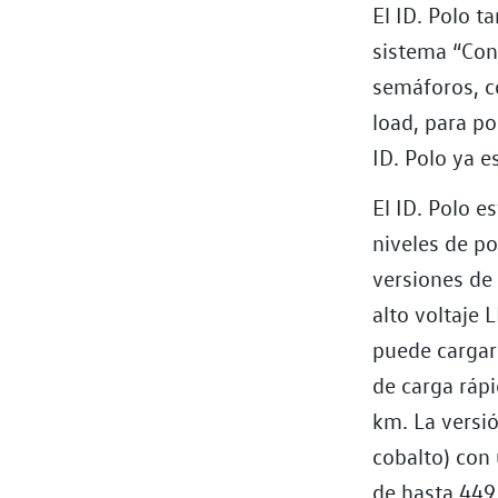
El ID. Polo 
sistema “Con
semáforos, co
load, para po
ID. Polo ya e
El ID. Polo e
niveles de p
versiones de
alto voltaje 
puede cargar
de carga ráp
km. La versi
cobalto) con
de hasta 449