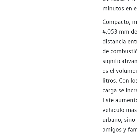
minutos en e
Compacto, mu
4.053 mm de 
distancia en
de combustió
significativ
es el volume
litros. Con l
carga se incr
Este aumento 
vehículo más
urbano, sino
amigos y fami