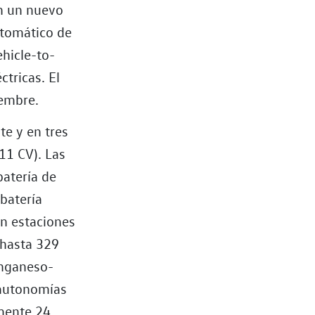
on un nuevo
utomático de
ehicle-to-
ctricas. El
iembre.
te y en tres
11 CV). Las
batería de
 batería
n estaciones
 hasta 329
anganeso-
 autonomías
mente 24