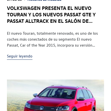
VOLKSWAGEN PRESENTA EL NUEVO
TOURAN Y LOS NUEVOS PASSAT GTE Y
PASSAT ALLTRACK EN EL SALÓN DE
BARCELONA
El nuevo Touran, totalmente renovado, es uno de los
coches más conectados de su segmento El nuevo
Passat, Car of the Year 2015, incorpora su versión
híbrida enchufable GTE y la versión off-road Alltrack
Seguir leyendo
con