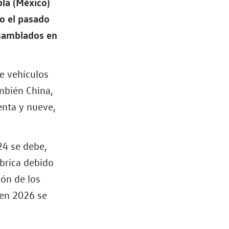
bla (México)
jo el pasado
nsamblados en
e vehículos
mbién China,
enta y nueve,
24 se debe,
ábrica debido
ión de los
 en 2026 se