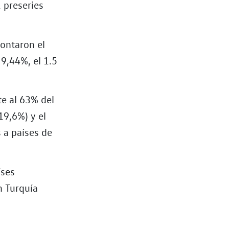
 preseries
montaron el
 9,44%, el 1.5
te al 63% del
19,6%) y el
 a países de
íses
n Turquía