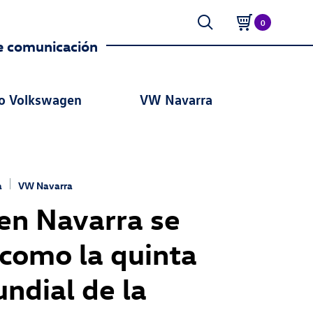
0
e comunicación
o Volkswagen
VW Navarra
a
VW Navarra
n Navarra se
 como la quinta
ndial de la