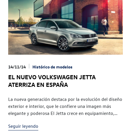
14/11/14
Histórico de modelos
EL NUEVO VOLKSWAGEN JETTA
ATERRIZA EN ESPAÑA
La nueva generación destaca por la evolución del diseño
exterior e interior, que le confiere una imagen más
elegante y poderosa El Jetta crece en equipamiento,
acabados y también en tecnología, ya que incorpora
Seguir leyendo
sistemas