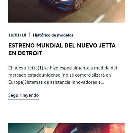
16/01/18
Histórico de modelos
ESTRENO MUNDIAL DEL NUEVO JETTA
EN DETROIT
El nuevo Jetta(1) se hizo especialmente a medida del
mercado estadounidense (no se comercializará en
Europa)Sistemas de asistencia innovadores e
instrumentos digitalizadosEl Jetta es un best-seller
Seguir leyendo
global, con 17,5 millones de unidades
producidasVolkswagen inaugura el