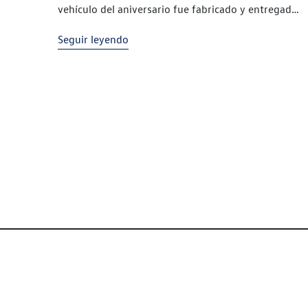
vehículo del aniversario fue fabricado y entregado
a su nuevo propietario en la Fábrica de Cristal
Seguir leyendo