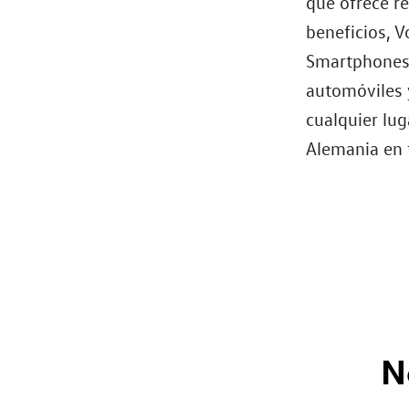
que ofrece r
beneficios, 
Smartphones,
automóviles 
cualquier lu
Alemania en 
N