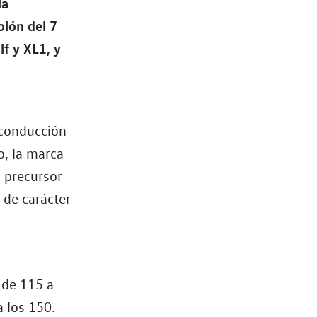
la
olón del 7
lf y XL1, y
 conducción
o, la marca
o precursor
 de carácter
 de 115 a
 los 150.