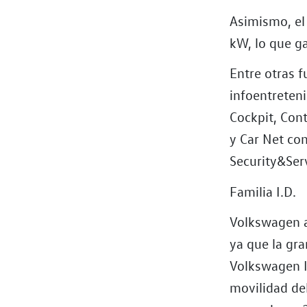
Asimismo, el 
kW, lo que g
Entre otras f
infoentreten
Cockpit, Con
y Car Net co
Security&Ser
Familia I.D.
Volkswagen a
ya que la gr
Volkswagen ID
movilidad de