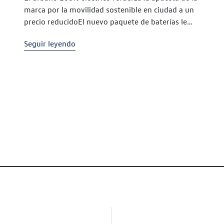
marca por la movilidad sostenible en ciudad a un
precio reducidoEl nuevo paquete de baterías le
permite al e-up! recorrer hasta 260 km con una
Seguir leyendo
sola