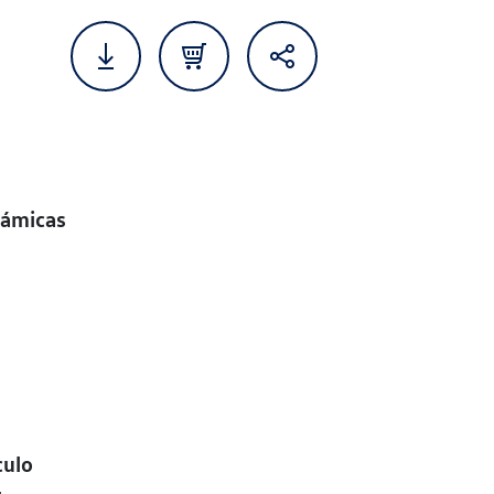
námicas
culo