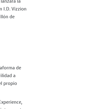
lanzará la
 I.D. Vizzion
llón de
taforma de
ilidad a
el propio
Experience,