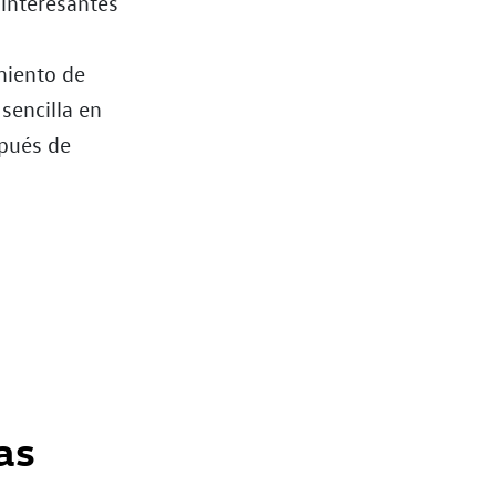
 interesantes
miento de
sencilla en
spués de
as