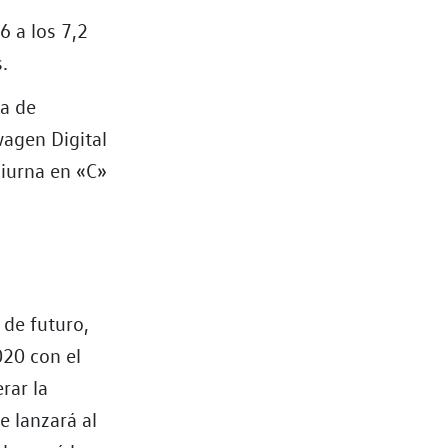
6 a los 7,2
.
ma de
wagen Digital
diurna en «C»
 de futuro,
020 con el
rar la
e lanzará al