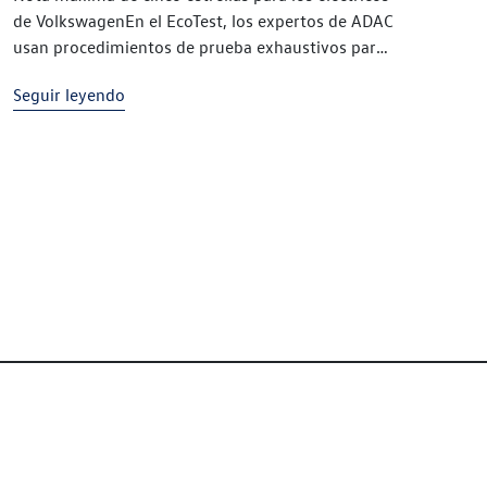
de VolkswagenEn el EcoTest, los expertos de ADAC
usan procedimientos de prueba exhaustivos para
determinar las emisiones de gases de escape y el
Seguir leyendo
consumoEl e-Golf₁ y e-up!₂