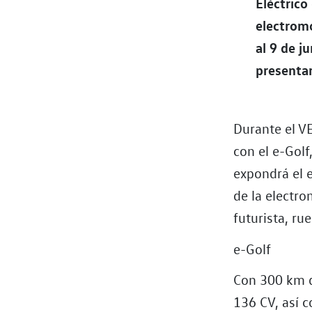
Eléctric
electromo
al 9 de j
presentar
Durante el V
con el e-Golf
expondrá el 
de la electro
futurista, ru
e-Golf
Con 300 km d
136 CV, así 