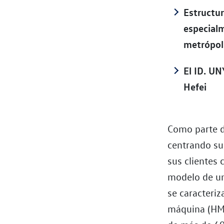
Estructur
especialm
metrópol
El ID. U
Hefei
Como parte d
centrando su
sus clientes 
modelo de un
se caracteri
máquina (HMI