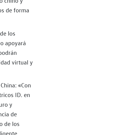
o chino y
dos de forma
 de los
lo apoyará
 podrán
dad virtual y
 China: «Con
ricos ID. en
uro y
ncia de
o de los
ligente,