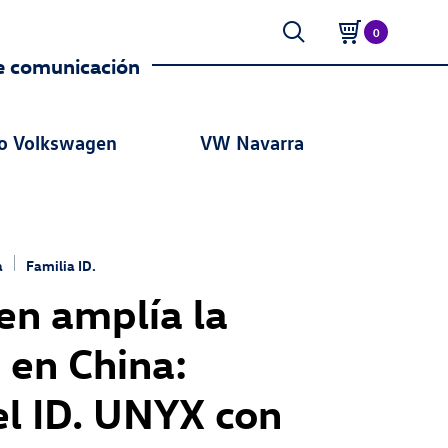
0
e comunicación
o Volkswagen
VW Navarra
a
Familia ID.
n amplía la
. en China:
el ID. UNYX con