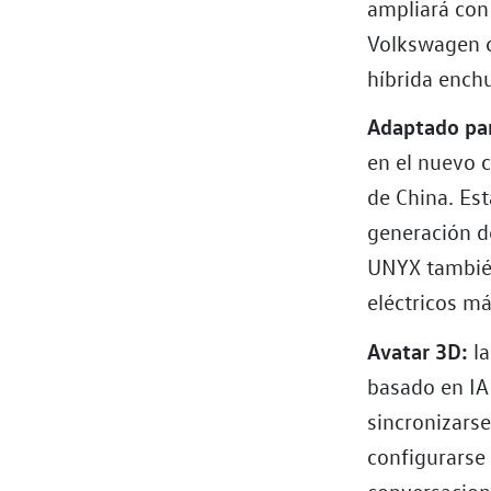
ampliará con
Volkswagen c
híbrida ench
Adaptado par
en el nuevo c
de China. Est
generación de
UNYX también
eléctricos m
Avatar 3D:
la
basado en IA
sincronizarse
configurarse
conversacion