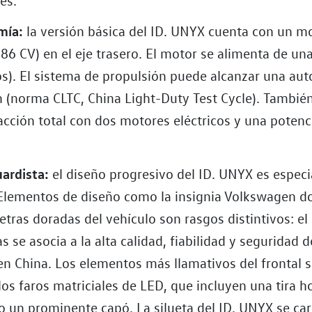
mía:
la versión básica del ID. UNYX cuenta con un mo
6 CV) en el eje trasero. El motor se alimenta de una
s). El sistema de propulsión puede alcanzar una au
 (norma CLTC, China Light-Duty Test Cycle). Tambié
racción total con dos motores eléctricos y una poten
ardista:
el diseño progresivo del ID. UNYX es espec
Elementos de diseño como la insignia Volkswagen do
 letras doradas del vehículo son rasgos distintivos: el
as se asocia a la alta calidad, fiabilidad y seguridad 
n China. Los elementos más llamativos del frontal s
os faros matriciales de LED, que incluyen una tira h
o un prominente capó. La silueta del ID. UNYX se car