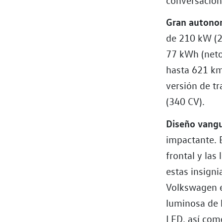
Gran autono
de 210 kW (28
77 kWh (neto
hasta 621 km
versión de t
(340 CV).
Diseño vangu
impactante. 
frontal y las
estas insigni
Volkswagen e
luminosa de l
LED, así com