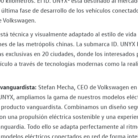
0 kilómetros. El ID. UNYX
está destinado al mercad
 última fase de desarrollo de los vehículos conecta
de Volkswagen.
stá técnica y visualmente adaptado al estilo de vida
enes de las metrópolis chinas. La submarca ID. UNYX 
as exclusivas en 20 ciudades, donde los interesados
ículo a través de tecnologías modernas como la reali
vanguardista:
Stefan Mecha, CEO de Volkswagen en
 UNYX, ampliamos la gama de nuestros modelos eléct
 producto vanguardista. Combinamos un diseño seg
on una propulsión eléctrica sostenible y una experie
anguardia. Todo ello se adapta perfectamente al ritm
 modelos eléctricos conectados en red de forma inte