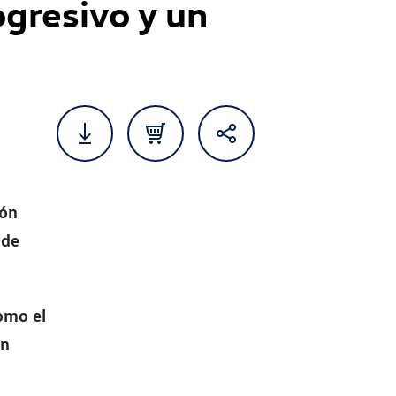
ogresivo y un
ión
 de
como el
en