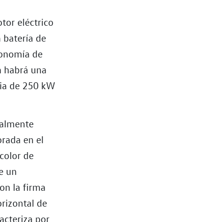
tor eléctrico
 batería de
tonomía de
n habrá una
cia de 250 kW
ialmente
rada en el
 color de
de un
on la firma
orizontal de
acteriza por