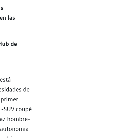
as
en las
 Hub de
está
esidades de
 primer
 E-SUV coupé
rfaz hombre-
a autonomía