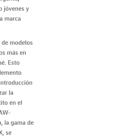
o jóvenes y
 la marca
a de modelos
los más en
pé. Esto
elemento
introducción
zar la
ito en el
FAW-
, la gama de
X, se