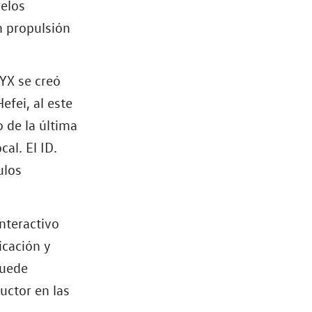
delos
 propulsión
YX se creó
efei, al este
o de la última
al. El ID.
ulos
nteractivo
icación y
puede
ctor en las