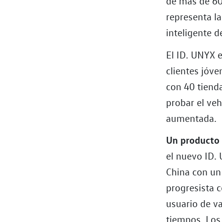
de más de 60
representa la
inteligente 
El ID. UNYX e
clientes jóv
con 40 tiend
probar el veh
aumentada.
Un producto 
el nuevo ID.
China con un
progresista c
usuario de v
tiempos. Los