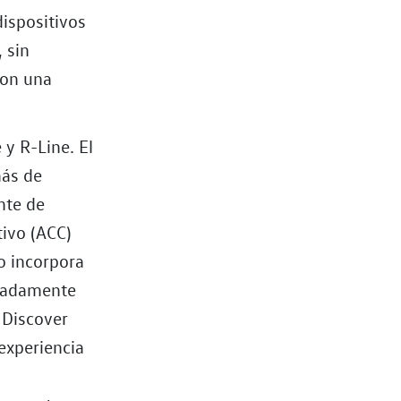
ispositivos
 sin
con una
 y R-Line. El
más de
nte de
tivo (ACC)
o incorpora
emadamente
 Discover
experiencia