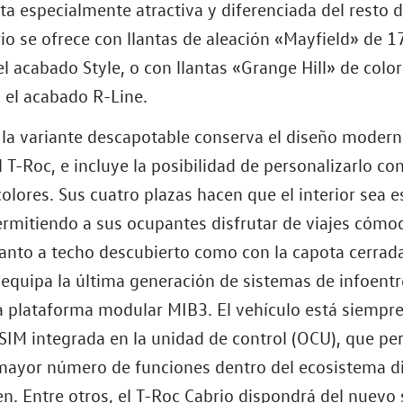
ta especialmente atractiva y diferenciada del resto 
io se ofrece con llantas de aleación «Mayfield» de 
el acabado Style, o con llantas «Grange Hill» de colo
 el acabado R-Line.
e la variante descapotable conserva el diseño modern
T-Roc, e incluye la posibilidad de personalizarlo co
colores. Sus cuatro plazas hacen que el interior sea 
ermitiendo a sus ocupantes disfrutar de viajes cómo
tanto a techo descubierto como con la capota cerrad
 equipa la última generación de sistemas de infoent
a plataforma modular MIB3. El vehículo está siempr
eSIM integrada en la unidad de control (OCU), que pe
mayor número de funciones dentro del ecosistema d
n. Entre otros, el T-Roc Cabrio dispondrá del nuevo