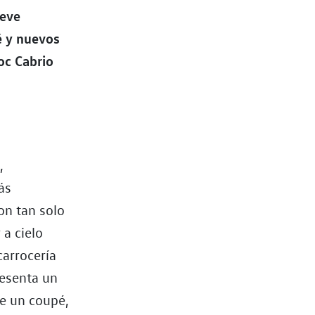
ueve
é y nuevos
oc Cabrio
,
ás
on tan solo
 a cielo
carrocería
resenta un
de un coupé,