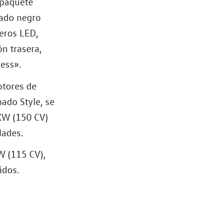
 paquete
bado negro
teros LED,
ón trasera,
cess».
otores de
bado Style, se
KW (150 CV)
dades.
W (115 CV),
idos.