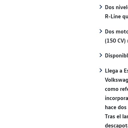
Dos nivel
R-Line q
Dos moto
(150 CV)
Disponibl
Llega a E
Volkswage
como refe
incorpor
hace dos
Tras el l
descapota