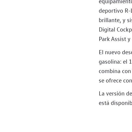
equipamiento
deportivo R-L
brillante, y
Digital Cockp
Park Assist y
El nuevo des
gasolina: el 
combina con 
se ofrece co
La versión d
está disponi