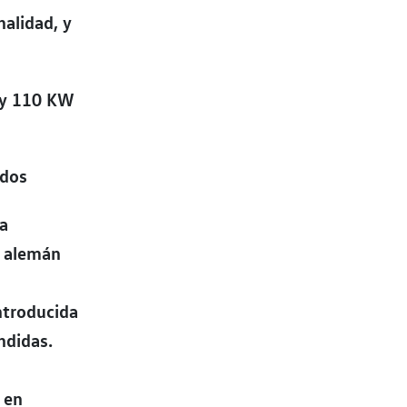
nalidad, y
) y 110 KW
idos
ca
e alemán
ntroducida
ndidas.
 en