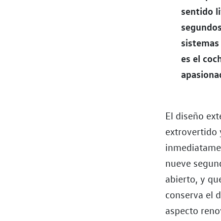
sentido l
segundos
sistemas 
es el coc
apasiona
El diseño ex
extrovertido
inmediatament
nueve segundo
abierto, y qu
conserva el 
aspecto reno