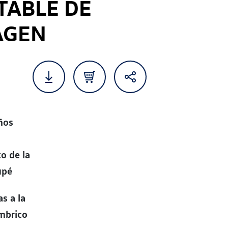
TABLE DE
AGEN
años
s
o de la
upé
s a la
mbrico