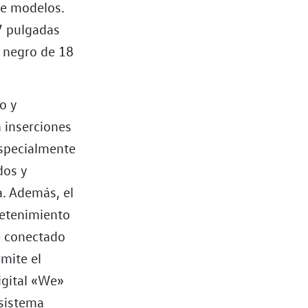
de modelos.
17 pulgadas
r negro de 18
o y
n inserciones
especialmente
dos y
a. Además, el
retenimiento
e conectado
rmite el
igital «We»
 sistema