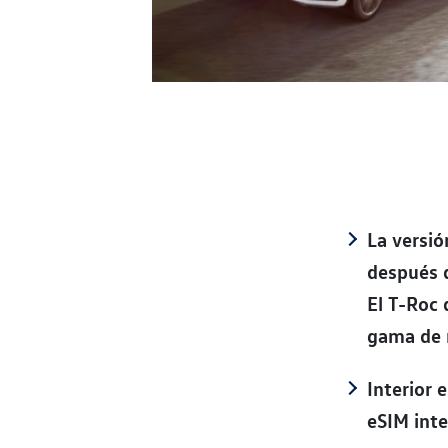
La versió
después 
El T-Roc 
gama de m
Interior 
eSIM int