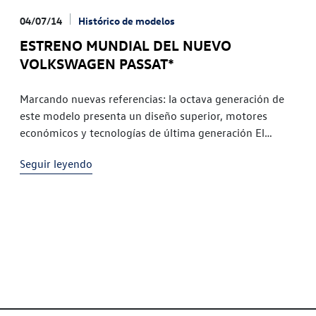
04/07/14
Histórico de modelos
ESTRENO MUNDIAL DEL NUEVO
VOLKSWAGEN PASSAT*
Marcando nuevas referencias: la octava generación de
este modelo presenta un diseño superior, motores
económicos y tecnologías de última generación El
impresionante Centro de Diseño de Volkswagen en
Seguir leyendo
Potsdam ha sido el escenario del estreno