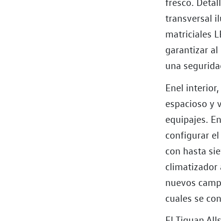
fresco. Detal
transversal i
matriciales L
garantizar a
una segurida
Enel interior
espacioso y 
equipajes. En
configurar el
con hasta sie
climatizador
nuevos campo
cuales se con
El Tiguan All