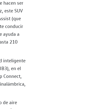
le hacen ser
z, este SUV
Assist (que
ite conducir
e ayuda a
hasta 210
d inteligente
IB3), en el
pp Connect,
 inalámbrica,
o de aire