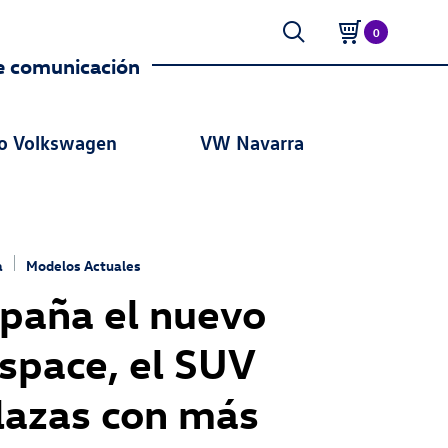
0
e comunicación
o Volkswagen
VW Navarra
a
Modelos Actuales
spaña el nuevo
lspace, el SUV
plazas con más