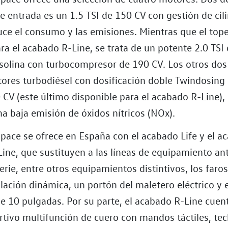
de entrada es un 1.5 TSI de 150 CV con gestión de cil
uce el consumo y las emisiones. Mientras que el top
ra el acabado R-Line, se trata de un potente 2.0 TSI
asolina con turbocompresor de 190 CV. Los otros dos
ores turbodiésel con dosificación doble Twindosing 
 CV (este último disponible para el acabado R-Line),
a baja emisión de óxidos nítricos (NOx).
space se ofrece en España con el acabado Life y el a
ine, que sustituyen a las líneas de equipamiento ant
erie, entre otros equipamientos distintivos, los faro
ación dinámica, un portón del maletero eléctrico y e
de 10 pulgadas. Por su parte, el acabado R-Line cuen
rtivo multifunción de cuero con mandos táctiles, te