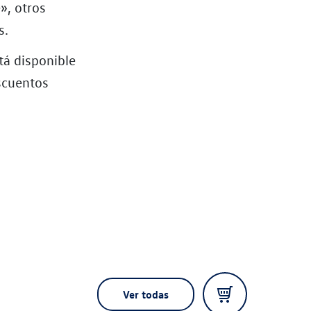
», otros
s.
tá disponible
scuentos
Ver todas