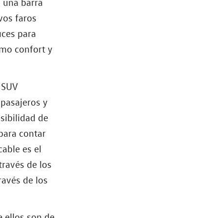
n una barra
vos faros
uces para
imo confort y
o SUV
 pasajeros y
sibilidad de
 para contar
cable es el
través de los
ravés de los
e ellos son de