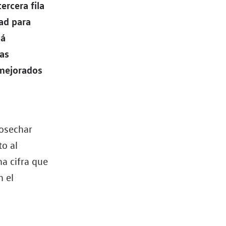
ercera fila
dad para
tá
las
 mejorados
cosechar
to al
a cifra que
n el
y