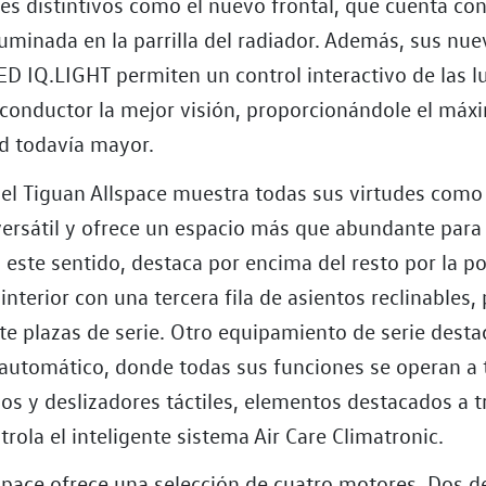
les distintivos como el nuevo frontal, que cuenta co
luminada en la parrilla del radiador. Además, sus nue
ED IQ.LIGHT permiten un control interactivo de las l
l conductor la mejor visión, proporcionándole el máx
d todavía mayor.
, el Tiguan Allspace muestra todas sus virtudes com
versátil y ofrece un espacio más que abundante para
 este sentido, destaca por encima del resto por la po
 interior con una tercera fila de asientos reclinables,
te plazas de serie. Otro equipamiento de serie desta
 automático, donde todas sus funciones se operan a 
s y deslizadores táctiles, elementos destacados a t
trola el inteligente sistema Air Care Climatronic.
space ofrece una selección de cuatro motores. Dos d