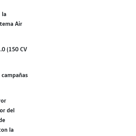
 la
stema Air
2.0 (150 CV
on campañas
yor
or del
 de
con la