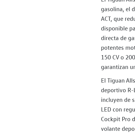
gasolina, el 
ACT, que red
disponible pa
directa de g
potentes mot
150 CV o 200
garantizan un
El Tiguan All
deportivo R-L
incluyen de s
LED con regul
Cockpit Pro 
volante depo