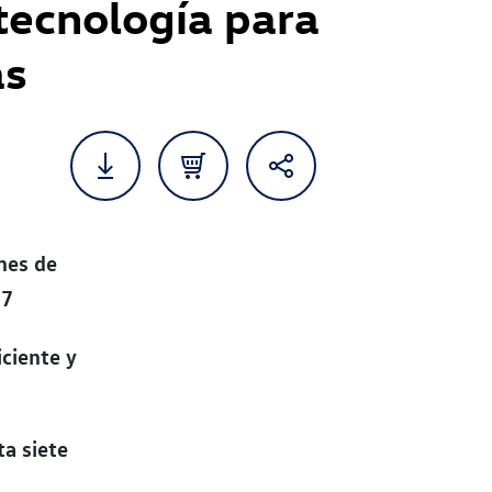
tecnología para
as
ones de
17
ciente y
ta siete