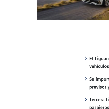
El Tiguan
vehículo
Su import
previsor 
Tercera f
pasajero