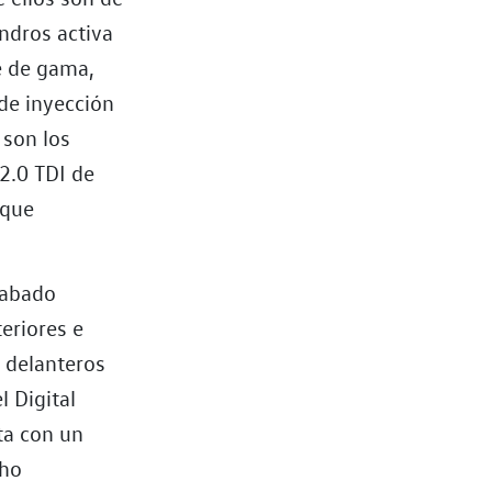
indros activa
e de gama,
 de inyección
 son los
2.0 TDI de
 que
cabado
eriores e
s delanteros
l Digital
ta con un
cho