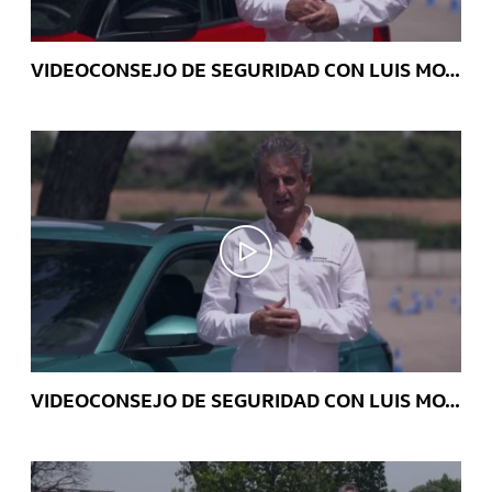
VIDEOCONSEJO DE SEGURIDAD CON LUIS MOYA: Detector de ángulo muerto y cámara trasera – T-Roc
VIDEOCONSEJO DE SEGURIDAD CON LUIS MOYA: Front Assist y Sistema de frenada de emergencia en ciudad – T-Cross