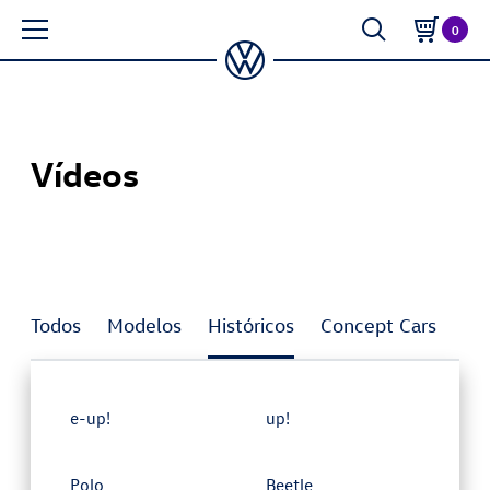
0
Vídeos
Todos
Modelos
Históricos
Concept Cars
In
e-up!
up!
Polo
Beetle