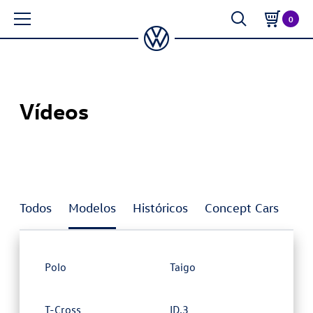
0
Vídeos
Todos
Modelos
Históricos
Concept Cars
In
Polo
Taigo
T-Cross
ID.3