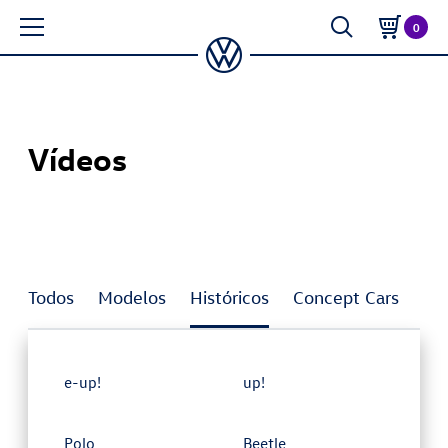
0
Vídeos
Todos
Modelos
Históricos
Concept Cars
In
e-up!
up!
Polo
Beetle