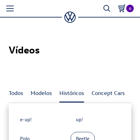
0
Vídeos
Todos
Modelos
Históricos
Concept Cars
In
e-up!
up!
Polo
Beetle