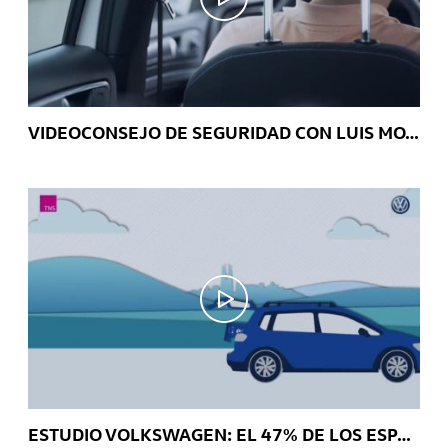
VIDEOCONSEJO DE SEGURIDAD CON LUIS MOYA: El cinturón y los sistemas de retención infantil
ESTUDIO VOLKSWAGEN: EL 47% DE LOS ESPAÑOLES VIAJA CON OBJETOS SUELTOS DENTRO DEL HABITÁCULO