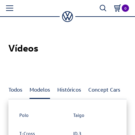
0
Vídeos
Todos
Modelos
Históricos
Concept Cars
In
Polo
Taigo
T-Cross
ID.3