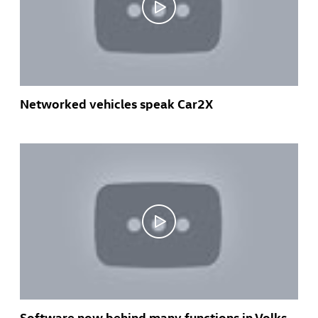
Networked vehicles speak Car2X
Software now behind many functions in Volkswagen cars