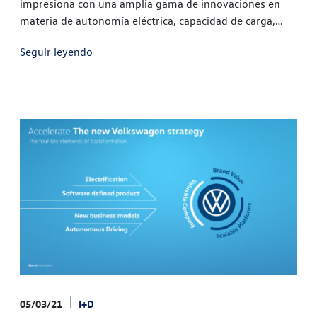
impresiona con una amplia gama de innovaciones en
materia de autonomía eléctrica, capacidad de carga,
consumo y ecosistema eléctrico Nullam CAM analiza
Seguir leyendo
anualmente las actividades de innovación de un
centenar de
05/03/21
I+D