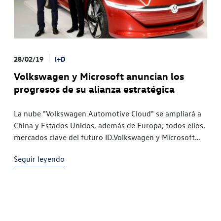
28/02/19
I+D
Volkswagen y Microsoft anuncian los
progresos de su alianza estratégica
La nube "Volkswagen Automotive Cloud" se ampliará a
China y Estados Unidos, además de Europa; todos ellos,
mercados clave del futuro ID.Volkswagen y Microsoft
desarrollan los primeros proyectos de servicios a
Seguir leyendo
vehículos conectadosLa construcción del