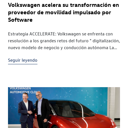
Volkswagen acelera su transformación en
proveedor de movilidad impulsado por
Software
Estrategia ACCELERATE: Volkswagen se enfrenta con
resolución a los grandes retos del futuro " digitalización,
nuevo modelo de negocio y conducción autónoma La
integración de software y la experiencia de cliente
Seguir leyendo
digital se convertirán en