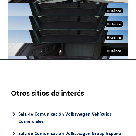
Histórico
Mostrando 30 de 590 imágenes
Histórico
Ver más
Histórico
Histórico
Histórico
Histórico
Otros sitios de interés
Histórico
Histórico
Sala de Comunicación Volkswagen Vehículos
Histórico
Comerciales
Histórico
Sala de Comunicación Volkswagen Group España