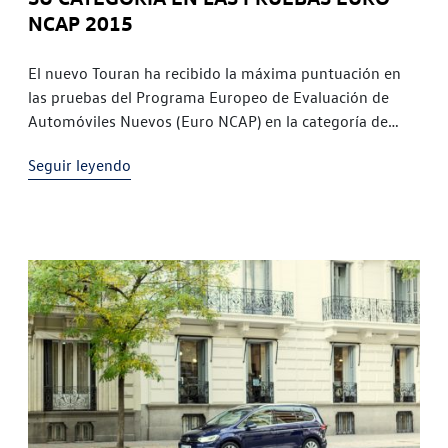
NCAP 2015
El nuevo Touran ha recibido la máxima puntuación en
las pruebas del Programa Europeo de Evaluación de
Automóviles Nuevos (Euro NCAP) en la categoría de
monovolumen compacto. Por tanto, el Touran es uno de
Seguir leyendo
los