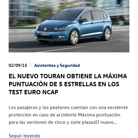
02/09/15
Asistentes y Seguridad
EL NUEVO TOURAN OBTIENE LA MÁXIMA
PUNTUACIÓN DE 5 ESTRELLAS EN LOS
TEST EURO NCAP
Los pasajeros y los peatones cuentan con una excelente
protección en caso de accidente Máxima puntuación
para las versiones de cinco y siete plazasEl nuevo
Volkswagen Touran ha alcanzado la máxima puntuación
Seguir leyendo
en los tests