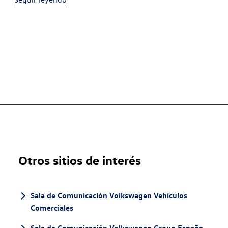
kWh²/³; con una
Otros sitios de interés
Sala de Comunicación Volkswagen Vehículos
Comerciales
Sala de Comunicación Volkswagen Group España