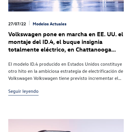
27/07/22
Modelos Actuales
Volkswagen pone en marcha en EE. UU. el
montaje del ID.4, el buque insignia
totalmente eléctrico, en Chattanooga
(Tennessee)
El modelo ID.4 producido en Estados Unidos constituye
otro hito en la ambiciosa estrategia de electrificación de
Volkswagen Volkswagen tiene previsto incrementar el
montaje del ID.4 en Chattanooga a 7.000 coches al mes
Seguir leyendo
durante el