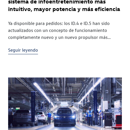
sistema de infoentretenimiento más
intuitivo, mayor potencia y más eficiencia
Ya disponible para pedidos: los ID.4 e ID.5 han sido
actualizados con un concepto de funcionamiento
completamente nuevo y un nuevo propulsor más
eficiente Potente y eficiente: el nuevo propulsor
Seguir leyendo
eléctrico de los ID.4 e