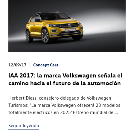
12/09/17
Concept Cars
IAA 2017: la marca Volkswagen señala el
camino hacia el futuro de la automoción
Herbert Diess, consejero delegado de Volkswagen
Turismos: "La marca Volkswagen ofrecerá 23 modelos
totalmente eléctricos en 2025"Estreno mundial del
nuevo desarrollo del I.D. CROZZ[1]Estreno ante el
Seguir leyendo
público del nuevo T-Roc[2] en el IAAEl nuevo Polo