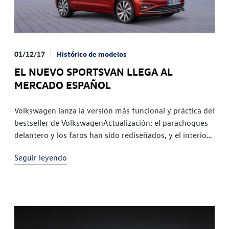
01/12/17
Histórico de modelos
EL NUEVO SPORTSVAN LLEGA AL
MERCADO ESPAÑOL
Volkswagen lanza la versión más funcional y práctica del
bestseller de VolkswagenActualización: el parachoques
delantero y los faros han sido rediseñados, y el interior
cuenta con nuevas tapicerías y elementos
Seguir leyendo
decorativosCinco motores disponibles, dos diésel