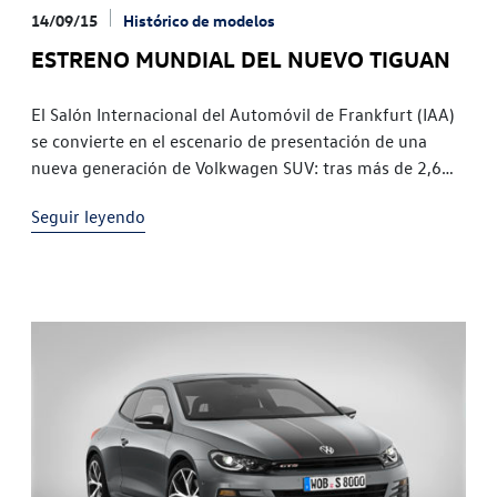
14/09/15
Histórico de modelos
ESTRENO MUNDIAL DEL NUEVO TIGUAN
El Salón Internacional del Automóvil de Frankfurt (IAA)
se convierte en el escenario de presentación de una
nueva generación de Volkwagen SUV: tras más de 2,6
millones de unidades vendidas de la primera serie, el
Seguir leyendo
fabricante de automóviles alemán presenta el nuevo
Tiguan en el Salón del Automóvil IAA. En este caso
«nuevo» significa «completamente […]