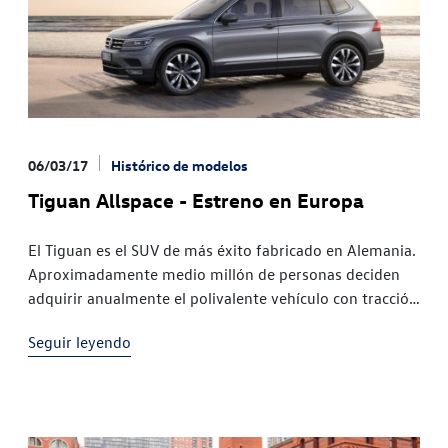
06/03/17
Histórico de modelos
Tiguan Allspace - Estreno en Europa
El Tiguan es el SUV de más éxito fabricado en Alemania.
Aproximadamente medio millón de personas deciden
adquirir anualmente el polivalente vehículo con tracción
frontal o total. En 2016 se lanzó al mercado la segunda
Seguir leyendo
generación del SUV. Volkswagen continúa avanzando y
estrena el nuevo Tiguan Allspace -Una versión
individual del bestseller. Una «lanzadera» con […]