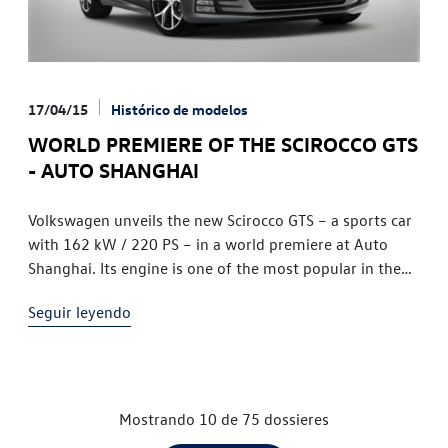
17/04/15
Histórico de modelos
WORLD PREMIERE OF THE SCIROCCO GTS
- AUTO SHANGHAI
Volkswagen unveils the new Scirocco GTS – a sports car
with 162 kW / 220 PS – in a world premiere at Auto
Shanghai. Its engine is one of the most popular in the
Scirocco range because it is sharing its design genes
Seguir leyendo
with the engine of the Golf GTI. A turbocharged direct-
injection petrol engine […]
Mostrando 10 de 75 dossieres