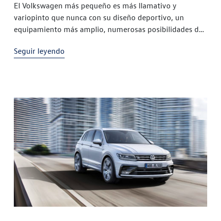
El Volkswagen más pequeño es más llamativo y
variopinto que nunca con su diseño deportivo, un
equipamiento más amplio, numerosas posibilidades de
personalización y la vanguardista integración de
Seguir leyendo
smartphones. Además, también mejora su rendimiento
con un nuevo motor superior que desarrolla un régimen
de revoluciones mucho más alto. El popular
minicompacto arranca con nuevos colores, […]