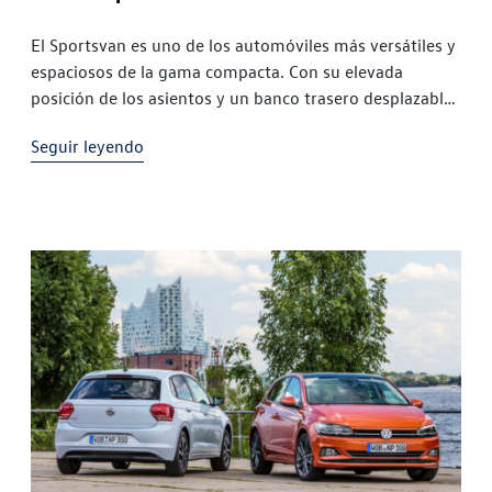
El Sportsvan es uno de los automóviles más versátiles y
espaciosos de la gama compacta. Con su elevada
posición de los asientos y un banco trasero desplazable
longitudinalmente, el interior del Sportsvan ofrece
Seguir leyendo
prestaciones más bien propias de los clásicos
monovolúmenes. Por esta razón, este modelo es la
solución perfecta para aquellos conductores que
agradecen […]