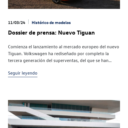
11/03/24
Histórico de modelos
Dossier de prensa: Nuevo Tiguan
Comienza el lanzamiento al mercado europeo del nuevo
Tiguan. Volkswagen ha rediseñado por completo la
tercera generación del superventas, del que se han
vendido más de 7,6 millones de unidades, y lo ha
Seguir leyendo
mejorado en todos los aspectos. Gracias a los notables
avances en aerodinámica (coeficiente aerodinámico
=0,28 en lugar de 0,33) y a los […]