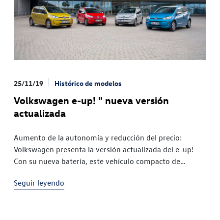
25/11/19
Histórico de modelos
Volkswagen e-up! " nueva versión
actualizada
Aumento de la autonomía y reducción del precio:
Volkswagen presenta la versión actualizada del e-up!
Con su nueva batería, este vehículo compacto de
accionamiento eléctrico puede recorrer hasta 260 km. El
Seguir leyendo
e-up! actualizado, que llegará en invierno a los
concesionarios de Europa, solo cuesta en Alemania
21.975 euros, a los que hay que descontar las […]