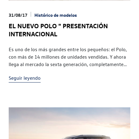
31/08/17
Histórico de modelos
EL NUEVO POLO " PRESENTACIÓN
INTERNACIONAL
Es uno de los más grandes entre los pequeños: el Polo,
con más de 14 millones de unidades vendidas. Y ahora
llega al mercado la sexta generación, completamente
nueva. La preventa del líder en ventas ya ha comenzado
Seguir leyendo
en los primeros países europeos. Siempre de serie:
cuatro puertas y sistema de vigilancia Front Assist con
[…]