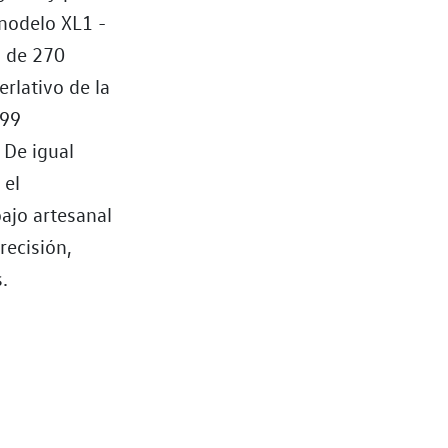
modelo XL1 -
d de 270
rlativo de la
199
 De igual
 el
ajo artesanal
recisión,
.