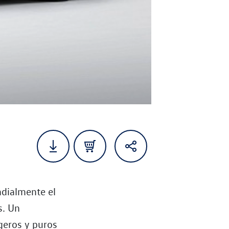
ndialmente el
s. Un
igeros y puros