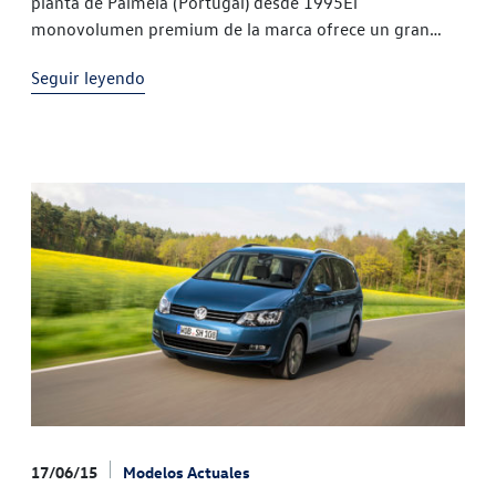
planta de Palmela (Portugal) desde 1995El
monovolumen premium de la marca ofrece un gran
espacio interior y siete plazas de serie, además de
Seguir leyendo
elementos de
17/06/15
Modelos Actuales