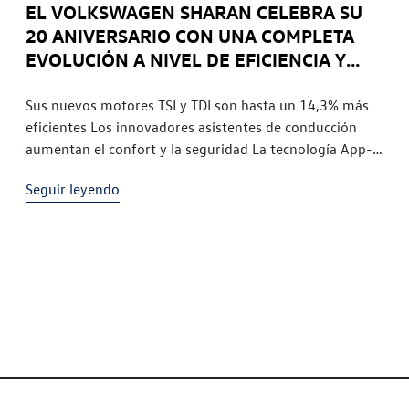
EL VOLKSWAGEN SHARAN CELEBRA SU
20 ANIVERSARIO CON UNA COMPLETA
EVOLUCIÓN A NIVEL DE EFICIENCIA Y
TECNOLOGÍA
Sus nuevos motores TSI y TDI son hasta un 14,3% más
eficientes Los innovadores asistentes de conducción
aumentan el confort y la seguridad La tecnología App-
Connect permite visualizar y utilizar apps del
Seguir leyendo
Smartphone Tres niveles