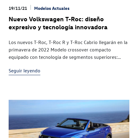
19/11/21
Modelos Actuales
Nuevo Volkswagen T-Roc: diseño
expresivo y tecnología innovadora
Los nuevos T-Roc, T-Roc R y T-Roc Cabrio llegarán en la
primavera de 2022 Modelo crossover compacto
equipado con tecnología de segmentos superiores:
conducción parcialmente autónoma e iluminación
Seguir leyendo
IQ.LIGHT con faros matriciales LED Interior de